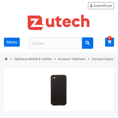
person
Autentificare
0
Meniu
shopping_cart
search
chevron_right
chevron_right
chevron_right
Telefoane Mobile & Tablete
Accesorii Telefoane
Carcase, Diplay