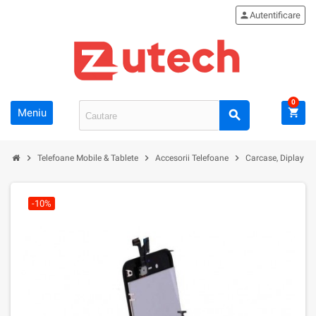
person
Autentificare
0
Meniu
shopping_cart
search
chevron_right
chevron_right
chevron_right
chevron_ri
Telefoane Mobile & Tablete
Accesorii Telefoane
Carcase, Diplay
-10%