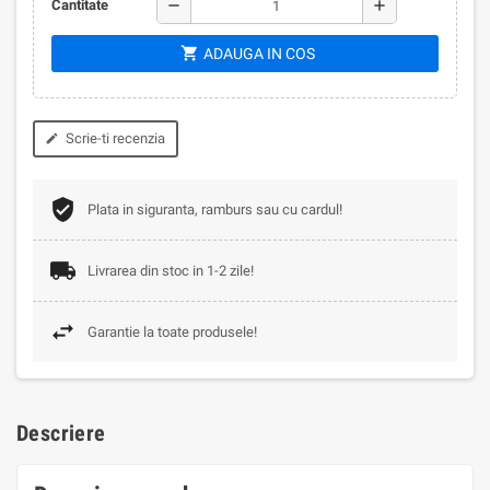
remove
add
Cantitate
shopping_cart
ADAUGA IN COS
Scrie-ti recenzia
edit
Plata in siguranta, ramburs sau cu cardul!
Livrarea din stoc in 1-2 zile!
Garantie la toate produsele!
Descriere