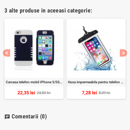
3 alte produse in aceeasi categorie:
Carcasa telefon mobil IPhone 5/5S/5C
Husa impermeabila pentru telefon 6inch
22,35 lei
7,28 lei
24,83 lei
8,09 lei
Comentarii
(0)
chat