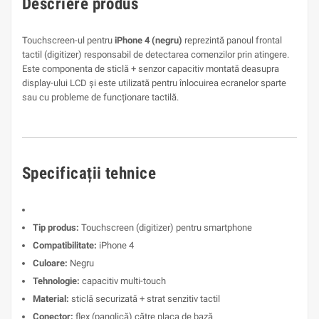
Descriere produs
Touchscreen-ul pentru
iPhone 4 (negru)
reprezintă panoul frontal
tactil (digitizer) responsabil de detectarea comenzilor prin atingere.
Este componenta de sticlă + senzor capacitiv montată deasupra
display-ului LCD și este utilizată pentru înlocuirea ecranelor sparte
sau cu probleme de funcționare tactilă.
Specificații tehnice
Tip produs:
Touchscreen (digitizer) pentru smartphone
Compatibilitate:
iPhone 4
Culoare:
Negru
Tehnologie:
capacitiv multi-touch
Material:
sticlă securizată + strat senzitiv tactil
Conector:
flex (panglică) către placa de bază