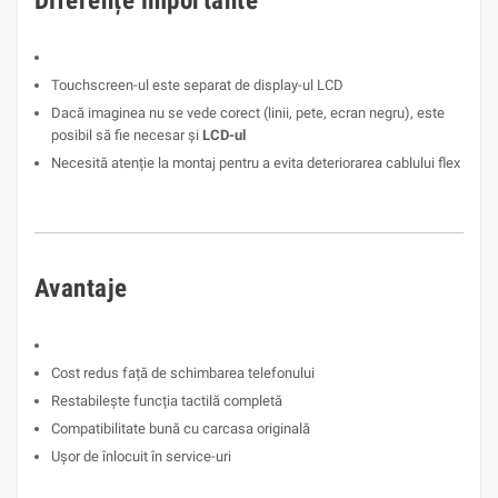
Diferențe importante
Touchscreen-ul este separat de display-ul LCD
Dacă imaginea nu se vede corect (linii, pete, ecran negru), este
posibil să fie necesar și
LCD-ul
Necesită atenție la montaj pentru a evita deteriorarea cablului flex
Avantaje
Cost redus față de schimbarea telefonului
Restabilește funcția tactilă completă
Compatibilitate bună cu carcasa originală
Ușor de înlocuit în service-uri