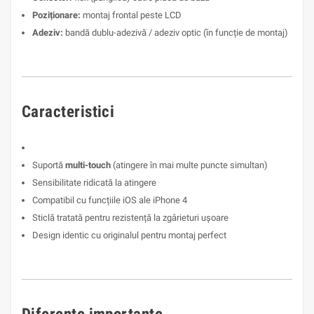
Poziționare:
montaj frontal peste LCD
Adeziv:
bandă dublu-adezivă / adeziv optic (în funcție de montaj)
Caracteristici
Suportă
multi-touch
(atingere în mai multe puncte simultan)
Sensibilitate ridicată la atingere
Compatibil cu funcțiile iOS ale iPhone 4
Sticlă tratată pentru rezistență la zgârieturi ușoare
Design identic cu originalul pentru montaj perfect