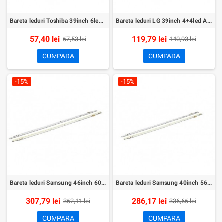
Bareta leduri Toshiba 39inch 6led set 2buc
Bareta leduri LG 39inch 4+4led A+B set 2buc
57,40 lei
119,79 lei
67,53 lei
140,93 lei
CUMPARA
CUMPARA
-15%
-15%
Bareta leduri Samsung 46inch 60led set 2buc
Bareta leduri Samsung 40inch 56led set 2buc
307,79 lei
286,17 lei
362,11 lei
336,66 lei
CUMPARA
CUMPARA