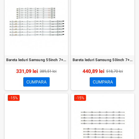
Bareta leduri Samsung 55inch 7+5led set 12buc
Bareta leduri Samsung 50inch 7+6led set 16buc
331,09 lei
440,89 lei
389,51 lei
518,70 lei
CUMPARA
CUMPARA
-15%
-15%