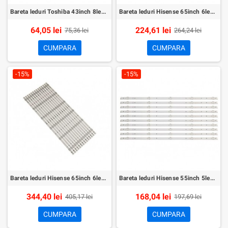
Bareta leduri Toshiba 43inch 8led set 3buc
Bareta leduri Hisense 65inch 6led set 12buc
64,05 lei
224,61 lei
75,36 lei
264,24 lei
CUMPARA
CUMPARA
-15%
-15%
Bareta leduri Hisense 65inch 6led set 14buc
Bareta leduri Hisense 55inch 5led set 10buc
344,40 lei
168,04 lei
405,17 lei
197,69 lei
CUMPARA
CUMPARA