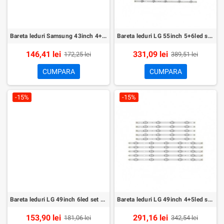
Bareta leduri Samsung 43inch 4+3led set 8buc
Bareta leduri LG 55inch 5+6led set 10buc
146,41 lei
331,09 lei
172,25 lei
389,51 lei
CUMPARA
CUMPARA
-15%
-15%
Bareta leduri LG 49inch 6led set 4buc
Bareta leduri LG 49inch 4+5led set 10buc
153,90 lei
291,16 lei
181,06 lei
342,54 lei