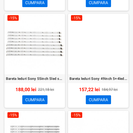
CUMPARA
CUMPARA
-15%
-15%
Bareta leduri Sony 55inch 5led set 10buc
Bareta leduri Sony 49inch 5+4led set 8buc
188,00 lei
157,22 lei
221,18 lei
184,97 lei
CUMPARA
CUMPARA
-15%
-15%