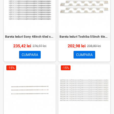
Bareta leduri Sony 48inch 6led set 12buc
Bareta leduri Toshiba 55inch 6led set 10buc
235,42 lei
202,98 lei
276,97 lei
238,80 lei
CUMPARA
CUMPARA
-15%
-15%