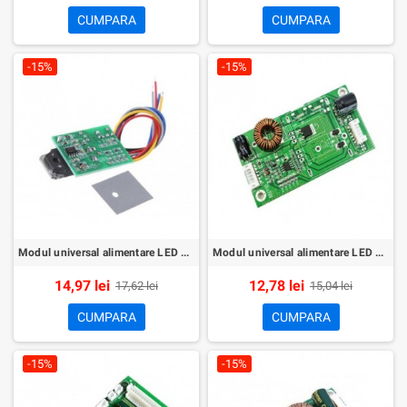
CUMPARA
CUMPARA
-15%
-15%
Modul universal alimentare LED TV Backlight CA-901
Modul universal alimentare LED TV Backlight 14-37inch
14,97 lei
12,78 lei
17,62 lei
15,04 lei
CUMPARA
CUMPARA
-15%
-15%