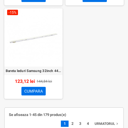
-15%
Bareta leduri Samsung 32inch 44led
123,12 lei
144,84 lei
CUMPARA
Se afiseaza 1-45 din 179 produs(e)
1
2
3
4
navigate_next
URMATORUL