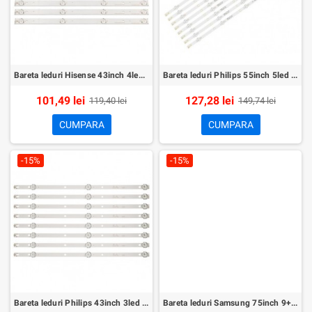
Bareta leduri Hisense 43inch 4led set 7buc
Bareta leduri Philips 55inch 5led set 8buc
101,49 lei
127,28 lei
119,40 lei
149,74 lei
CUMPARA
CUMPARA
-15%
-15%
Bareta leduri Philips 43inch 3led set 8buc
Bareta leduri Samsung 75inch 9+9+6led set 27buc