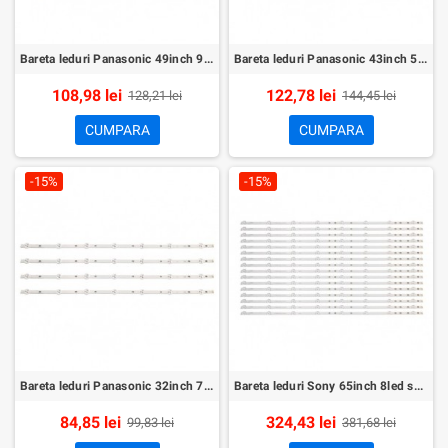
Bareta leduri Panasonic 49inch 9led set 4buc
Bareta leduri Panasonic 43inch 5led set 8buc
108,98 lei
122,78 lei
128,21 lei
144,45 lei
CUMPARA
CUMPARA
-15%
-15%
Bareta leduri Panasonic 32inch 7led set 4buc
Bareta leduri Sony 65inch 8led set 16buc
84,85 lei
324,43 lei
99,83 lei
381,68 lei