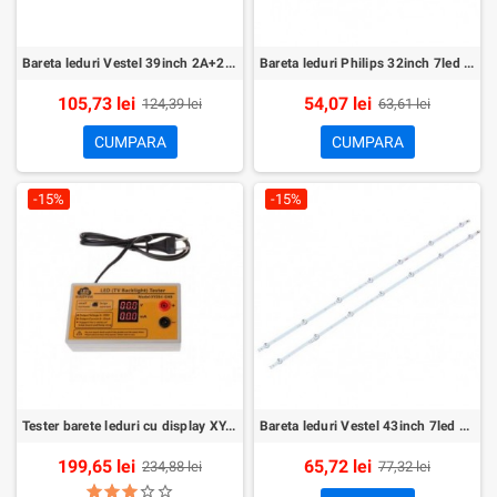
Bareta leduri Vestel 39inch 2A+2B+C set 5buc
Bareta leduri Philips 32inch 7led set 3buc LB32080
105,73 lei
54,07 lei
124,39 lei
63,61 lei
CUMPARA
CUMPARA
-15%
-15%
Tester barete leduri cu display XY-284
Bareta leduri Vestel 43inch 7led set 2buc
199,65 lei
65,72 lei
234,88 lei
77,32 lei
star
star
star
star_border
star_border
star_border
star_border
star_border