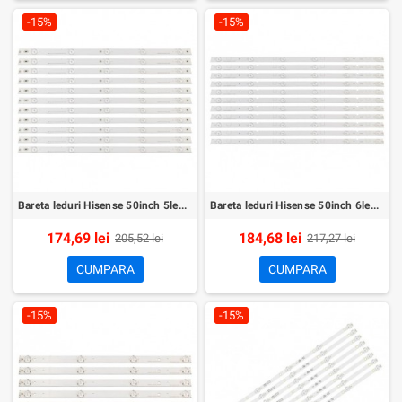
-15%
-15%
Bareta leduri Hisense 50inch 5led set 11buc
Bareta leduri Hisense 50inch 6led set 11buc
174,69 lei
184,68 lei
205,52 lei
217,27 lei
CUMPARA
CUMPARA
-15%
-15%