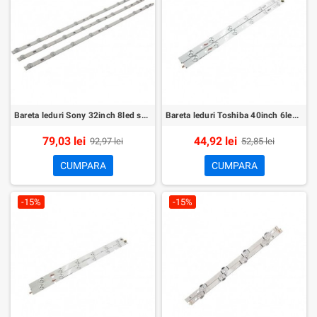
Bareta leduri Sony 32inch 8led set 3buc
Bareta leduri Toshiba 40inch 6led set 2buc
79,03 lei
44,92 lei
92,97 lei
52,85 lei
CUMPARA
CUMPARA
-15%
-15%