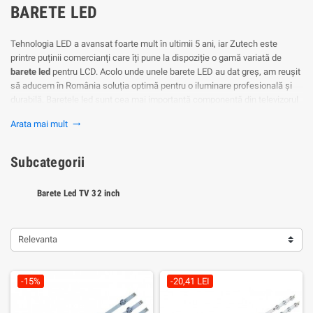
BARETE LED
Tehnologia LED a avansat foarte mult în ultimii 5 ani, iar Zutech este
printre puținii comercianți care îți pune la dispoziție o gamă variată de
barete led
pentru LCD. Acolo unde unele barete LED au dat greș, am reușit
să aducem în România soluția optimă pentru o iluminare profesională și
durabilă. Baretele led sunt cea mai importantă componentă din televizorul
tău, iar experiența pe care o oferă satisface până și cele mai stricte
Arata mai mult
trending_flat
pretenții.
De ce sa iei Barete LED?
Subcategorii
Fiind un produs inovator, aceste barete LED vin la prețuri foarte bune, iar
performanța este impecabilă. Care sunt avantajele unor barete led?
Barete Led TV 32 inch
- Funcționare continuă de peste 60.000 de ore
- Materiale ușoare și rezistente (Aluminiu)
Relevanta
- Vin în foarte multe dimensiuni, astfel sigur vei putea găsi o bareta led
pentru TV-ul tău
-15%
-20,41 LEI
Procesul de montaj este unul foarte simplu
Dacă ai nevoie de ajutor, te putem ajută să găsești baretele led potrivite