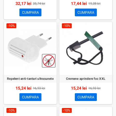
32,17 lei
17,44 lei
35,74 lei
19,38 lei
CUMPARA
CUMPARA
-10%
-10%
Repelent anti-tantari ultrasunete
Cremene aprindere foc XXL
15,24 lei
15,24 lei
16,93 lei
16,93 lei
CUMPARA
CUMPARA
-10%
-10%