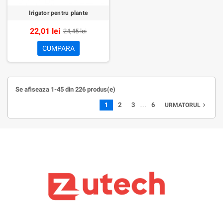
Irigator pentru plante
22,01 lei
24,45 lei
CUMPARA
Se afiseaza 1-45 din 226 produs(e)
…
1
2
3
6
navigate_next
URMATORUL