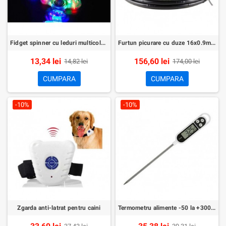
Fidget spinner cu leduri multicolore
Furtun picurare cu duze 16x0.9mm 20cm 4litri/ora 100m
13,34 lei
156,60 lei
14,82 lei
174,00 lei
CUMPARA
CUMPARA
-10%
-10%
Zgarda anti-latrat pentru caini
Termometru alimente -50 la +300 grade