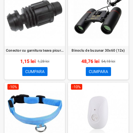
Conector cu garnitura teava picurare 16mmxPiulita
Binoclu de buzunar 30x60 (12x)
1,15 lei
48,76 lei
1,28 lei
54,18 lei
CUMPARA
CUMPARA
-10%
-10%