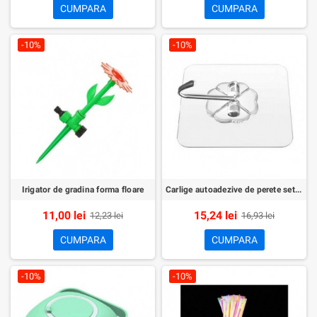
CUMPARA
CUMPARA
-10%
-10%
Irigator de gradina forma floare
Carlige autoadezive de perete set 10buc
11,00 lei
15,24 lei
12,23 lei
16,93 lei
CUMPARA
CUMPARA
-10%
-10%