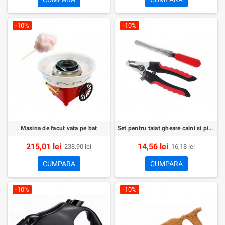
-10%
-10%
Masina de facut vata pe bat
Set pentru taiat gheare caini si pisici
215,01 lei
14,56 lei
238,90 lei
16,18 lei
CUMPARA
CUMPARA
-10%
-10%