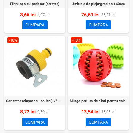
Filtru apa cu perlator (aerator)
Umbrela de plaja/gradina 160cm
3,66 lei
76,69 lei
4,07 lei
85,21 lei
CUMPARA
CUMPARA
-10%
-10%
Conector adaptor cu colier (1/2-3/4)
Minge periuta de dinti pentru caini
8,72 lei
13,54 lei
9,69 lei
15,05 lei
CUMPARA
CUMPARA