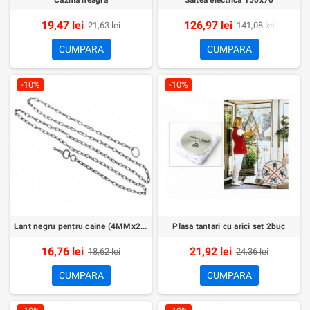
Cazma neagra
Saltea electrica 150x70
19,47 lei
126,97 lei
21,63 lei
141,08 lei
CUMPARA
CUMPARA
-10%
-10%
Lant negru pentru caine (4MMx2M)
Plasa tantari cu arici set 2buc
16,76 lei
21,92 lei
18,62 lei
24,36 lei
CUMPARA
CUMPARA