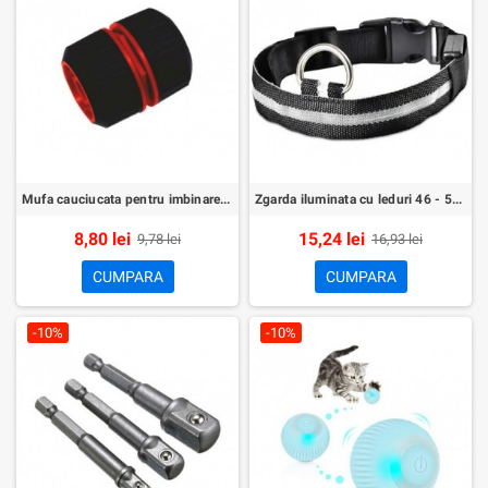
Mufa cauciucata pentru imbinare furtun (1/2-1/2)
Zgarda iluminata cu leduri 46 - 54 cm
8,80 lei
15,24 lei
9,78 lei
16,93 lei
CUMPARA
CUMPARA
-10%
-10%