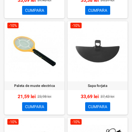
33,69 lei
35,38 lei
37,43 lei
39,31 lei
CUMPARA
CUMPARA
-10%
-10%
Paleta de muste electrica
Sapa forjata
21,59 lei
33,69 lei
23,98 lei
37,43 lei
CUMPARA
CUMPARA
-10%
-10%