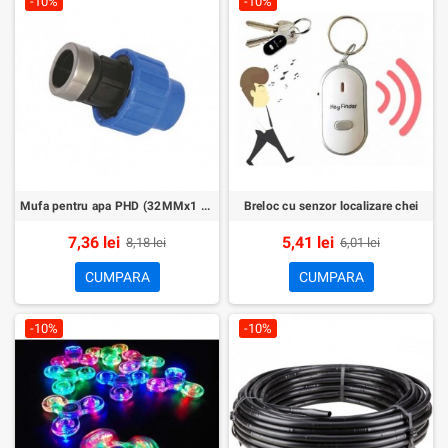
-10%
-10%
Mufa pentru apa PHD (32MMx1 Piulita+Fi)
Breloc cu senzor localizare chei
7,36 lei
5,41 lei
8,18 lei
6,01 lei
CUMPARA
CUMPARA
-10%
-10%