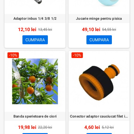
Adaptor inbus 1/4 3/8 1/2
Jucarie minge pentru pisica
12,10 lei
49,10 lei
13,45 lei
54,55 lei
CUMPARA
CUMPARA
-10%
-10%
Banda sperietoare de ciori
Conector adaptor cauciucat filet interior furtun 1/2x3/4
19,98 lei
4,60 lei
22,20 lei
5,12 lei