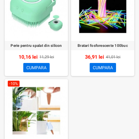
Perie pentru spalat din silicon
Bratari fosforescente 100buc
10,16 lei
36,91 lei
11,29 lei
41,01 lei
CUMPARA
CUMPARA
-10%