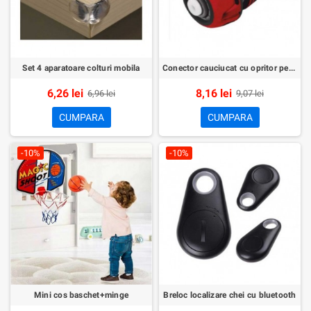
Set 4 aparatoare colturi mobila
Conector cauciucat cu opritor pentru furtun (1/2)
6,26 lei
8,16 lei
6,96 lei
9,07 lei
CUMPARA
CUMPARA
-10%
-10%
Mini cos baschet+minge
Breloc localizare chei cu bluetooth