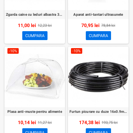
Zgarda caine cu leduri albastra 32-37cm
Aparat anti-tantari ultrasunete
11,00 lei
70,95 lei
12,23 lei
78,84 lei
CUMPARA
CUMPARA
-10%
-10%
Plasa anti-muste pentru alimente
Furtun picurare cu duze 16x0.9mm 33cm 4litri/ora 100m
10,14 lei
174,38 lei
11,27 lei
193,75 lei
CUMPARA
CUMPARA