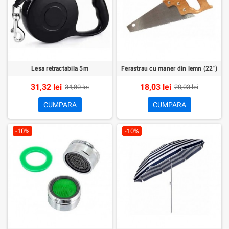
Lesa retractabila 5m
Ferastrau cu maner din lemn (22")
31,32 lei
18,03 lei
34,80 lei
20,03 lei
CUMPARA
CUMPARA
-10%
-10%