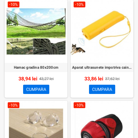
-10%
-10%
Hamac gradina 80x200cm
Aparat ultrasunete impotriva cainilor agresivi
38,94 lei
33,86 lei
43,27 lei
37,62 lei
CUMPARA
CUMPARA
-10%
-10%