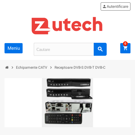
person
Autentificare
0
Meniu
shopping_cart
search
chevron_right
chevron_right
Echipamente CATV
Receptoare DVB-S DVB-T DVB-C