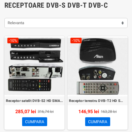
RECEPTOARE DVB-S DVB-T DVB-C
Relevanta
-10%
-10%
Receptor satelit DVB-S2 HD SMART404
Receptor terestru DVB-T2 HD SMART101
285,07 lei
146,95 lei
316,74 lei
163,28 lei
CUMPARA
CUMPARA