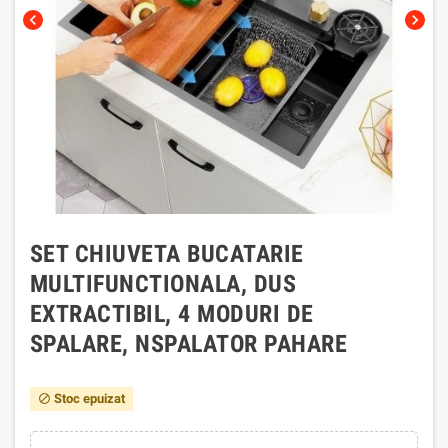
chevron_left
chevron_right
SET CHIUVETA BUCATARIE
MULTIFUNCTIONALA, DUS
EXTRACTIBIL, 4 MODURI DE
SPALARE, NSPALATOR PAHARE
Stoc epuizat
block