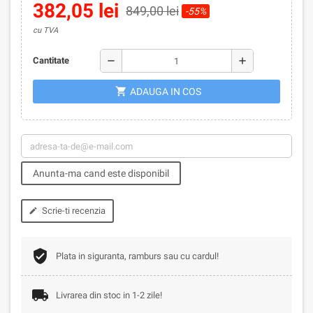
382,05 lei
849,00 lei
-55%
cu TVA
remove
add
Cantitate
shopping_cart
ADAUGA IN COS
Anunta-ma cand este disponibil
Scrie-ti recenzia
edit
Plata in siguranta, ramburs sau cu cardul!
Livrarea din stoc in 1-2 zile!