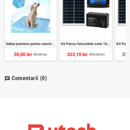
Saltea premium pentru racorire animale companie 70x55cm X1
Kit Panou fotovoltaic solar 100w, Acumulator 12v7Ah, Controler 30A
50,00 lei
323,10 lei
256
89,00 lei
359,00 lei
Comentarii
(0)
chat