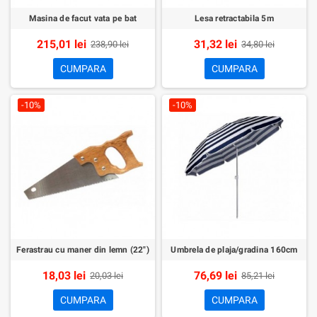
Masina de facut vata pe bat
Lesa retractabila 5m
215,01 lei
31,32 lei
238,90 lei
34,80 lei
CUMPARA
CUMPARA
-10%
-10%
Ferastrau cu maner din lemn (22")
Umbrela de plaja/gradina 160cm
18,03 lei
76,69 lei
20,03 lei
85,21 lei
CUMPARA
CUMPARA