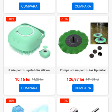
CUMPARA
CUMPARA
-10%
-10%
Perie pentru spalat din silicon
Pompa solara pentru iaz tip nufar
10,16 lei
126,97 lei
11,29 lei
141,08 lei
CUMPARA
CUMPARA
-10%
-10%