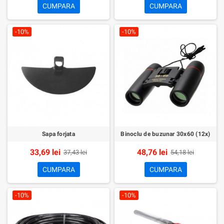
CUMPARA
CUMPARA
-10%
-10%
Sapa forjata
Binoclu de buzunar 30x60 (12x)
33,69 lei
48,76 lei
37,43 lei
54,18 lei
CUMPARA
CUMPARA
-10%
-10%