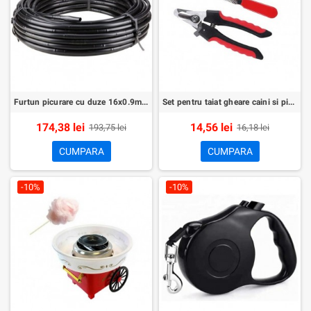
Furtun picurare cu duze 16x0.9mm 33cm 4litri/ora 100m
Set pentru taiat gheare caini si pisici
174,38 lei
14,56 lei
193,75 lei
16,18 lei
CUMPARA
CUMPARA
-10%
-10%