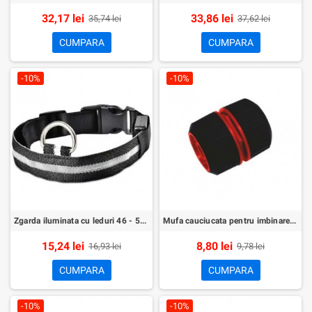
32,17 lei
33,86 lei
35,74 lei
37,62 lei
CUMPARA
CUMPARA
-10%
-10%
Zgarda iluminata cu leduri 46 - 54 cm
Mufa cauciucata pentru imbinare furtun (1/2-1/2)
15,24 lei
8,80 lei
16,93 lei
9,78 lei
CUMPARA
CUMPARA
-10%
-10%