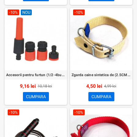
-10%
NOU
-10%
Accesorii pentru furtun (1/2-4buc./set)
Zgarda caine sintetica de (2.5CMx40CM)-Nr.100
9,16 lei
4,50 lei
10,18 lei
4,99 lei
CUMPARA
CUMPARA
-10%
-10%