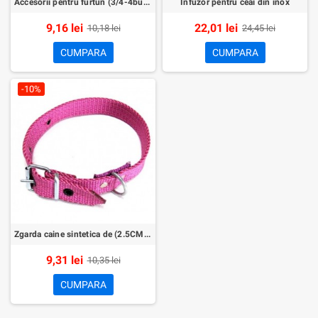
Accesorii pentru furtun (3/4-4buc./set)
Infuzor pentru ceai din inox
9,16 lei
22,01 lei
10,18 lei
24,45 lei
CUMPARA
CUMPARA
-10%
Zgarda caine sintetica de (2.5CMx60CM)-Nr.120
9,31 lei
10,35 lei
CUMPARA