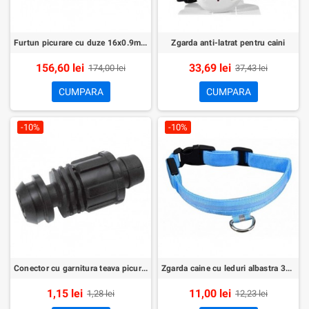
Furtun picurare cu duze 16x0.9mm 20cm 4litri/ora 100m
Zgarda anti-latrat pentru caini
156,60 lei
33,69 lei
174,00 lei
37,43 lei
CUMPARA
CUMPARA
-10%
-10%
Conector cu garnitura teava picurare 16mmxPiulita
Zgarda caine cu leduri albastra 32-37cm
1,15 lei
11,00 lei
1,28 lei
12,23 lei