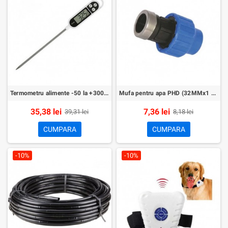
Termometru alimente -50 la +300 grade
Mufa pentru apa PHD (32MMx1 Piulita+Fi)
35,38 lei
7,36 lei
39,31 lei
8,18 lei
CUMPARA
CUMPARA
-10%
-10%