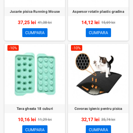
Jucarie pisica Running Mouse
Aspersor rotativ plastic gradina
37,25 lei
14,12 lei
41,38 lei
15,69 lei
CUMPARA
CUMPARA
-10%
-10%
Tava gheata 18 cuburi
Covoras igienic pentru pisica
10,16 lei
32,17 lei
11,29 lei
35,74 lei
CUMPARA
CUMPARA