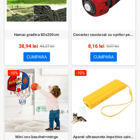
Hamac gradina 80x200cm
Conector cauciucat cu opritor pentru furtun (1/2)
38,94 lei
8,16 lei
43,27 lei
9,07 lei
CUMPARA
CUMPARA
-10%
-10%
Mini cos baschet+minge
Aparat ultrasunete impotriva cainilor agresivi