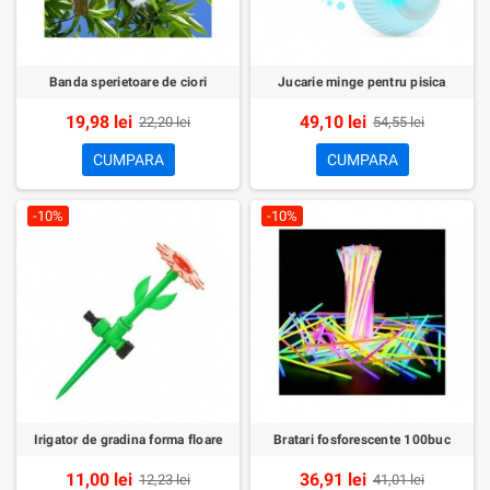
Banda sperietoare de ciori
Jucarie minge pentru pisica
19,98 lei
49,10 lei
22,20 lei
54,55 lei
CUMPARA
CUMPARA
-10%
-10%
Irigator de gradina forma floare
Bratari fosforescente 100buc
11,00 lei
36,91 lei
12,23 lei
41,01 lei