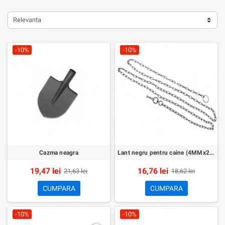
Relevanta
-10%
-10%
Cazma neagra
Lant negru pentru caine (4MMx2M)
19,47 lei
16,76 lei
21,63 lei
18,62 lei
CUMPARA
CUMPARA
-10%
-10%