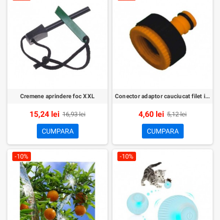
Cremene aprindere foc XXL
Conector adaptor cauciucat filet interior furtun 1/2x3/4
15,24 lei
4,60 lei
16,93 lei
5,12 lei
CUMPARA
CUMPARA
-10%
-10%