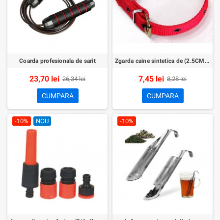
Coarda profesionala de sarit
Zgarda caine sintetica de (2.5CMx50CM)-Nr.110
23,70 lei
7,45 lei
26,34 lei
8,28 lei
CUMPARA
CUMPARA
-10%
NOU
-10%