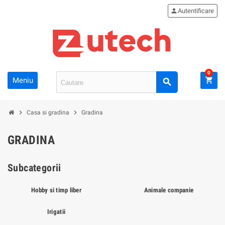
person
Autentificare
0
Meniu
shopping_cart
search
chevron_right
chevron_right
Casa si gradina
Gradina
GRADINA
Subcategorii
Hobby si timp liber
Animale companie
Irigatii