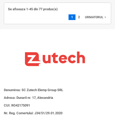
Se afiseaza 1-45 din 77 produs(e)
1
2
navigate_next
URMATORUL
Denumirea: SC Zutech Elemp Group SRL
Adresa: Dunarii nr. 17, Alexandria
CUI:
RO42175091
Nr. Reg. Comertului: J34/51/29.01.2020