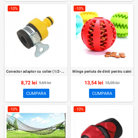
-10%
-10%
Conector adaptor cu colier (1/2-3/4)
Minge periuta de dinti pentru caini
8,72 lei
13,54 lei
9,69 lei
15,05 lei
CUMPARA
CUMPARA
-10%
-10%