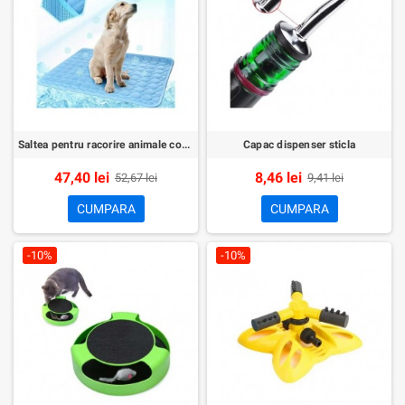
Saltea pentru racorire animale companie 70x55cm
Capac dispenser sticla
47,40 lei
8,46 lei
52,67 lei
9,41 lei
CUMPARA
CUMPARA
-10%
-10%