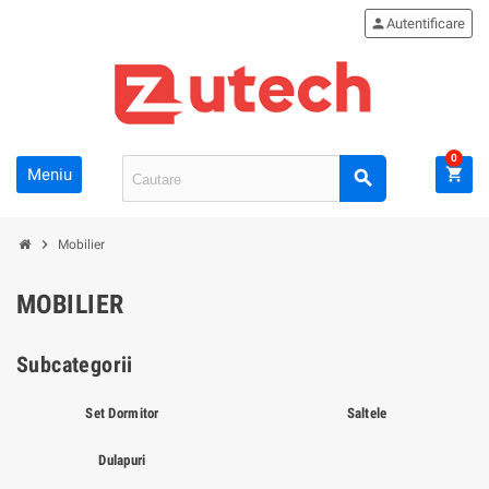
person
Autentificare
0
Meniu
shopping_cart
search
chevron_right
Mobilier
MOBILIER
Subcategorii
Set Dormitor
Saltele
Dulapuri