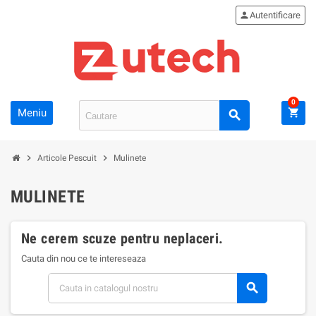
person
Autentificare
0
Meniu
shopping_cart
search
chevron_right
chevron_right
Articole Pescuit
Mulinete
MULINETE
Ne cerem scuze pentru neplaceri.
Cauta din nou ce te intereseaza
search