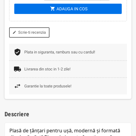
shopping_cart
ADAUGA IN COS
Scrie-ti recenzia
edit
Plata in siguranta, ramburs sau cu cardul!
Livrarea din stoc in 1-2 zile!
Garantie la toate produsele!
Descriere
Plasă de țânțari pentru ușă, modernă și formată