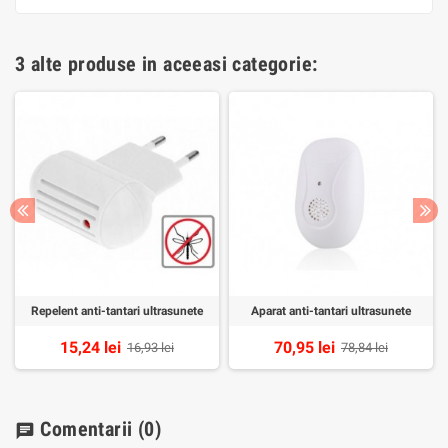
3 alte produse in aceeasi categorie:
Repelent anti-tantari ultrasunete
Aparat anti-tantari ultrasunete
15,24 lei
70,95 lei
16,93 lei
78,84 lei
Comentarii
(0)
chat