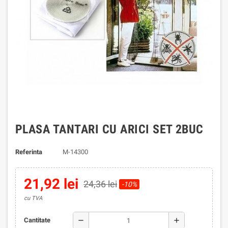
PLASA TANTARI CU ARICI SET 2BUC
Referinta
M-14300
21,92 lei
24,36 lei
-10%
cu TVA
remove
add
Cantitate