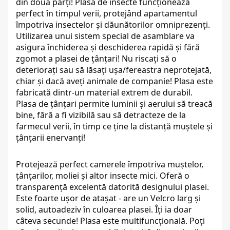
din două părți! Plasa de insecte funcționează
perfect în timpul verii, protejând apartamentul
împotriva insectelor și dăunătorilor omniprezenți.
Utilizarea unui sistem special de asamblare va
asigura închiderea și deschiderea rapidă și fără
zgomot a plasei de țânțari! Nu riscați să o
deteriorați sau să lăsați ușa/fereastra neprotejată,
chiar și dacă aveți animale de companie! Plasa este
fabricată dintr-un material extrem de durabil.
Plasa de țânțari permite luminii și aerului să treacă
bine, fără a fi vizibilă sau să detracteze de la
farmecul verii, în timp ce ține la distanță muștele și
țânțarii enervanți!
Protejează perfect camerele împotriva muștelor,
țânțarilor, moliei și altor insecte mici. Oferă o
transparență excelentă datorită designului plasei.
Este foarte ușor de atașat - are un Velcro larg și
solid, autoadeziv în culoarea plasei. Îți ia doar
câteva secunde! Plasa este multifuncțională. Poți