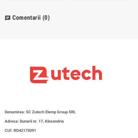
Comentarii
(0)
chat
Denumirea: SC Zutech Elemp Group SRL
Adresa: Dunarii nr. 17, Alexandria
CUI:
RO42175091