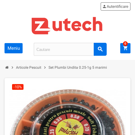
person
Autentificare
0
Meniu
shopping_cart
search
chevron_right
chevron_right
Articole Pescuit
Set Plumbi Undita 0.25-1g 5 marimi
-10%