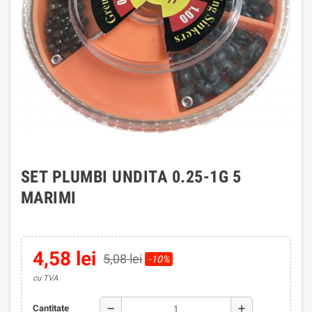
SET PLUMBI UNDITA 0.25-1G 5
MARIMI
4,58 lei
5,08 lei
-10%
cu TVA
remove
add
Cantitate