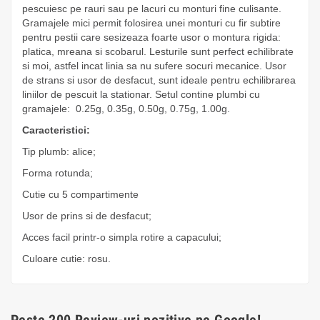
pescuiesc pe rauri sau pe lacuri cu monturi fine culisante.
Gramajele mici permit folosirea unei monturi cu fir subtire
pentru pestii care sesizeaza foarte usor o montura rigida:
platica, mreana si scobarul. Lesturile sunt perfect echilibrate
si moi, astfel incat linia sa nu sufere socuri mecanice. Usor
de strans si usor de desfacut, sunt ideale pentru echilibrarea
liniilor de pescuit la stationar. Setul contine plumbi cu
gramajele: 0.25g, 0.35g, 0.50g, 0.75g, 1.00g.
Caracteristici:
Tip plumb: alice;
Forma rotunda;
Cutie cu 5 compartimente
Usor de prins si de desfacut;
Acces facil printr-o simpla rotire a capacului;
Culoare cutie: rosu.