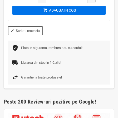
shopping_cart
ADAUGA IN COS
Scrie-ti recenzia
edit
Plata in siguranta, ramburs sau cu cardul!
Livrarea din stoc in 1-2 zile!
Garantie la toate produsele!
Peste 200 Review-uri pozitive pe Google!