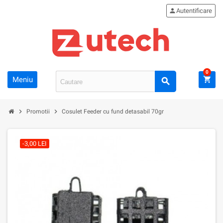
person
Autentificare
0
Meniu
shopping_cart
search
chevron_right
chevron_right
Promotii
Cosulet Feeder cu fund detasabil 70gr
-3,00 LEI