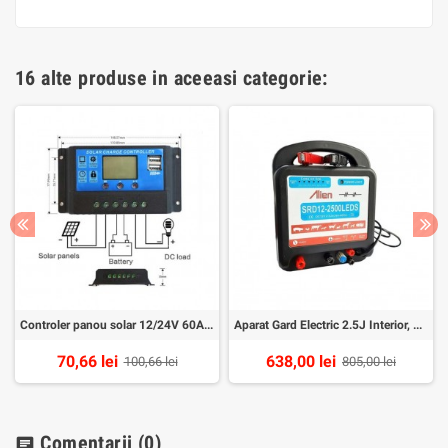
16 alte produse in aceeasi categorie:
Controler panou solar 12/24V 60A mini dual USB
Aparat Gard Electric 2.5J Interior, Generator Impulsuri pentru Animale si Ferme, Zutech
70,66 lei
638,00 lei
100,66 lei
805,00 lei
Comentarii
(0)
chat