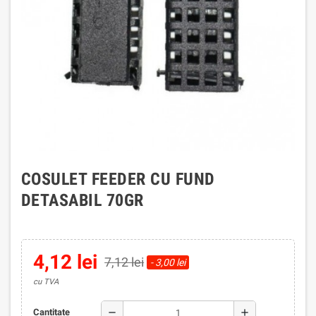
COSULET FEEDER CU FUND
DETASABIL 70GR
4,12 lei
7,12 lei
- 3,00 lei
cu TVA
remove
add
Cantitate