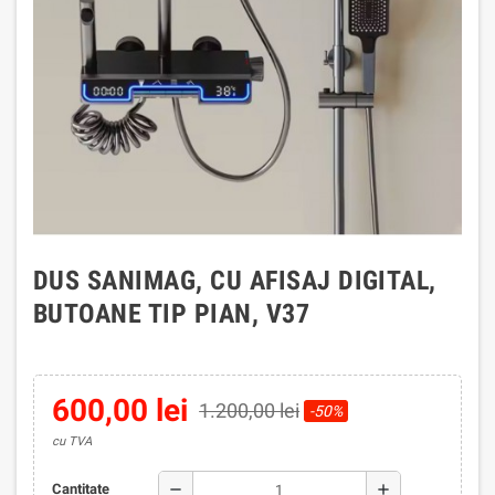
DUS SANIMAG, CU AFISAJ DIGITAL,
BUTOANE TIP PIAN, V37
600,00 lei
1.200,00 lei
-50%
cu TVA
remove
add
Cantitate