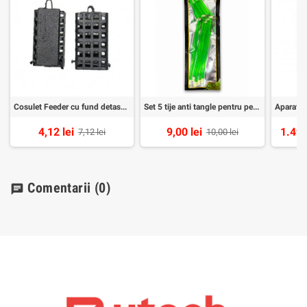
Cosulet Feeder cu fund detasabil 70gr
Set 5 tije anti tangle pentru pescuitul la feeder
4,12 lei
9,00 lei
1.499
7,12 lei
10,00 lei
Comentarii
(0)
chat