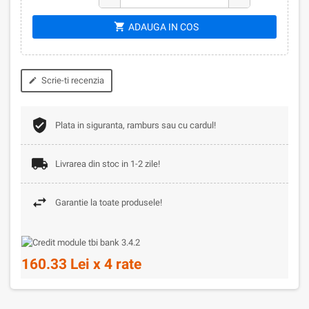
shopping_cart
ADAUGA IN COS
Scrie-ti recenzia
edit
Plata in siguranta, ramburs sau cu cardul!
Livrarea din stoc in 1-2 zile!
Garantie la toate produsele!
160.33 Lei x 4 rate