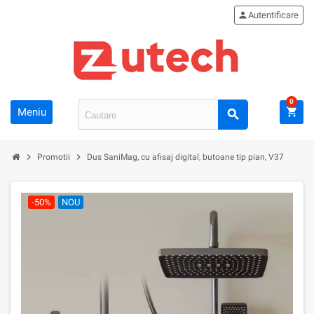
person
Autentificare
0
Meniu
shopping_cart
search
chevron_right
chevron_right
Promotii
Dus SaniMag, cu afisaj digital, butoane tip pian, V37
-50%
NOU