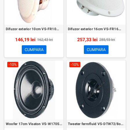
Difuzor exterior 10cm VS-FR10WP/4
Difuzor exterior 16cm VS-FR16WP/4
146,19 lei
257,33 lei
162,43 lei
285,93 lei
CUMPARA
CUMPARA
-10%
-10%
Woofer 17cm Visaton VS-W170S/8
Tweeter ferrofluid VS-DTW72/8ohm