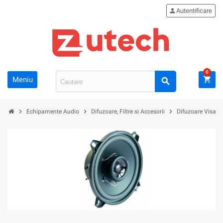
person
Autentificare
0
Meniu
shopping_cart
search
chevron_right
chevron_right
chevron_right
Echipamente Audio
Difuzoare, Filtre si Accesorii
Difuzoare Visat