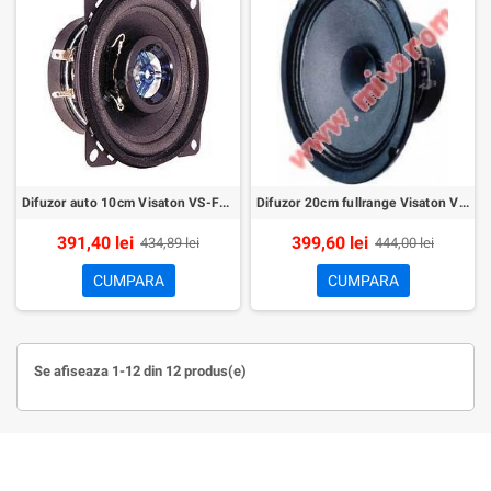
Difuzor auto 10cm Visaton VS-FX10/4
Difuzor 20cm fullrange Visaton VS-BG20 8ohm
391,40 lei
399,60 lei
434,89 lei
444,00 lei
CUMPARA
CUMPARA
Se afiseaza 1-12 din 12 produs(e)