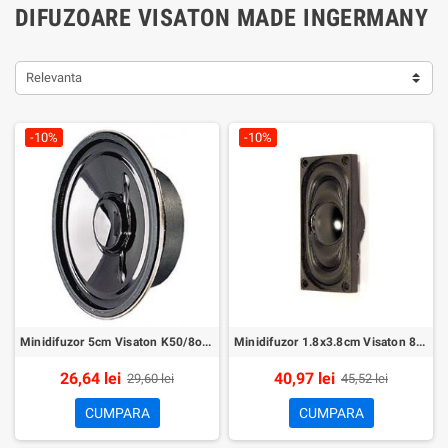
DIFUZOARE VISATON MADE INGERMANY
Relevanta
-10%
-10%
Minidifuzor 5cm Visaton K50/8ohm
Minidifuzor 1.8x3.8cm Visaton 8ohm K 20.40/8
26,64 lei
40,97 lei
29,60 lei
45,52 lei
CUMPARA
CUMPARA