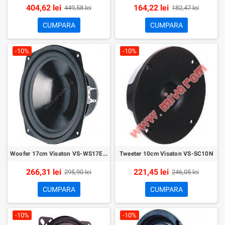
404,62 lei
164,22 lei
449,58 lei
182,47 lei
CUMPARA
CUMPARA
-10%
-10%
Woofer 17cm Visaton VS-WS17E/8
Tweeter 10cm Visaton VS-SC10N
266,31 lei
221,45 lei
295,90 lei
246,05 lei
CUMPARA
CUMPARA
-10%
-10%