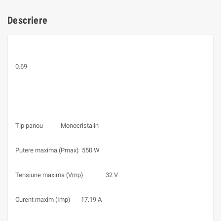
Descriere
0.69
Tip panou
Monocristalin
Putere maxima (Pmax)
550 W
Tensiune maxima (Vmp)
32 V
Curent maxim (Imp)
17.19 A