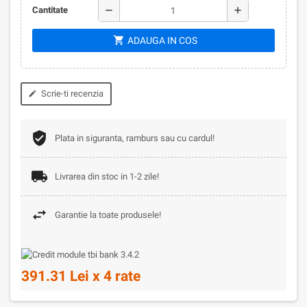
remove
add
Cantitate
shopping_cart
ADAUGA IN COS
Scrie-ti recenzia
edit
Plata in siguranta, ramburs sau cu cardul!
Livrarea din stoc in 1-2 zile!
Garantie la toate produsele!
391.31 Lei x 4 rate