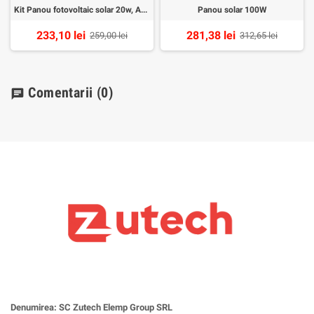
Kit Panou fotovoltaic solar 20w, Acumulator 12v7Ah, Controler 10A
Panou solar 100W
233,10 lei
281,38 lei
259,00 lei
312,65 lei
Comentarii
(0)
chat
Denumirea: SC Zutech Elemp Group SRL