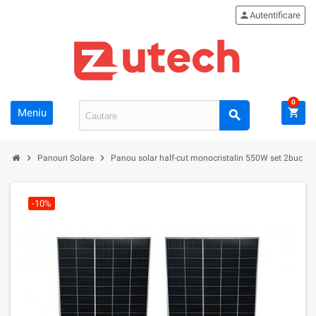
person
Autentificare
0
Meniu
shopping_cart
search
chevron_right
chevron_right
Panouri Solare
Panou solar half-cut monocristalin 550W set 2buc
-10%