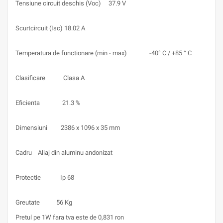
Tensiune circuit deschis (Voc)
37.9 V
Scurtcircuit (Isc)
18.02 A
Temperatura de functionare (min - max)
-40° C / +85 ° C
Clasificare
Clasa A
Eficienta
21.3 %
Dimensiuni
2386 x 1096 x 35 mm
Cadru
Aliaj din aluminu andonizat
Protectie
Ip 68
Greutate
56
Kg
Pretul pe 1W fara tva este de 0,831 ron