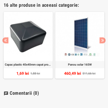
16 alte produse in aceeasi categorie:
Capac plastic 40x40mm capat profil panou solar
Panou solar 165W
1,69 lei
460,49 lei
1,88 lei
511,66 lei
Comentarii
(0)
chat