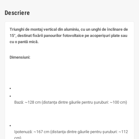
Descriere
Triunghi de montaj vertical din aluminiu, cu un unghi de înclinare de
15°, destinat fixării panourilor fotovoltaice pe acoperișuri plate sau
cu o pantă mică.
Dimensiuni:
Bază: ~128 cm (distanța dintre găurile pentru șuruburi: ~100 cm)
Ipotenuză: ~167 cm (distanța dintre găurile pentru șuruburi: ~112
cm)