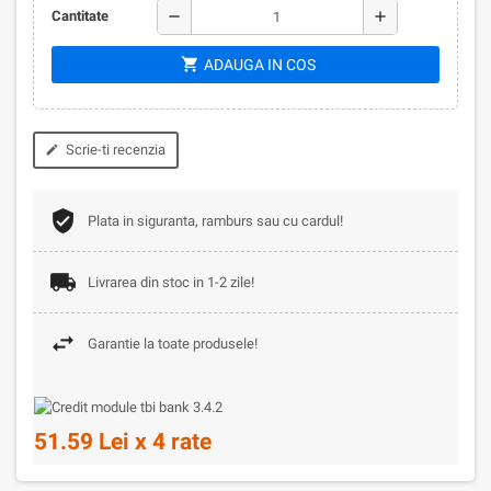
remove
add
Cantitate
shopping_cart
ADAUGA IN COS
Scrie-ti recenzia
edit
Plata in siguranta, ramburs sau cu cardul!
Livrarea din stoc in 1-2 zile!
Garantie la toate produsele!
51.59 Lei x 4 rate