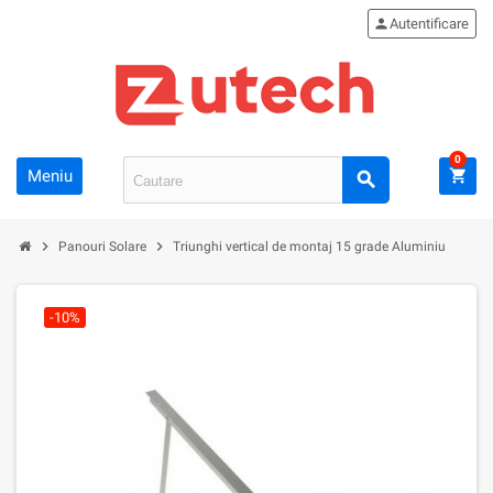
person
Autentificare
0
Meniu
shopping_cart
search
chevron_right
chevron_right
Panouri Solare
Triunghi vertical de montaj 15 grade Aluminiu
-10%