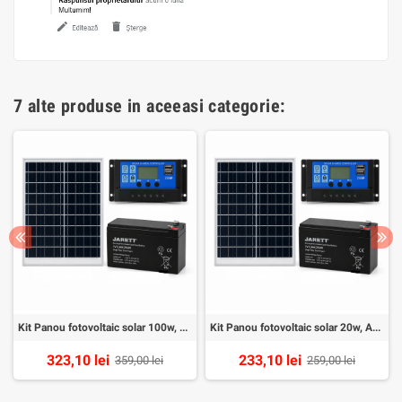
7 alte produse in aceeasi categorie:
Kit Panou fotovoltaic solar 100w, Acumulator 12v7Ah, Controler 30A
Kit Panou fotovoltaic solar 20w, Acumulator 12v7Ah, Controler 10A
323,10 lei
233,10 lei
359,00 lei
259,00 lei