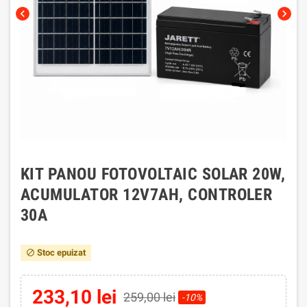
chevron_left
chevron_right
KIT PANOU FOTOVOLTAIC SOLAR 20W,
ACUMULATOR 12V7AH, CONTROLER
30A
Stoc epuizat
block
233,10 lei
259,00 lei
-10%