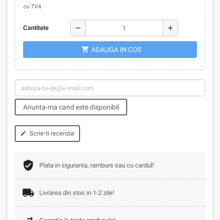
cu TVA
remove
add
Cantitate
shopping_cart
ADAUGA IN COS
Anunta-ma cand este disponibil
Scrie-ti recenzia
edit
Plata in siguranta, ramburs sau cu cardul!
Livrarea din stoc in 1-2 zile!