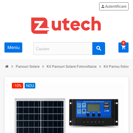
person
Autentificare
0
Meniu
shopping_cart
search
chevron_right
chevron_right
chevron_right
Panouri Solare
Kit Panouri Solare Fotovoltaice
Kit Panou fotovol
-10%
NOU