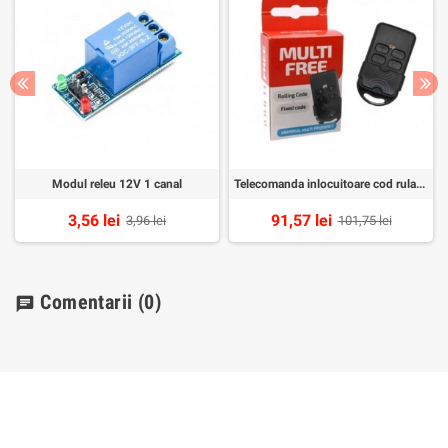
Modul releu 12V 1 canal
Telecomanda inlocuitoare cod rulant sau fix Superior
3,56 lei
91,57 lei
3,96 lei
101,75 lei
Comentarii
(0)
chat