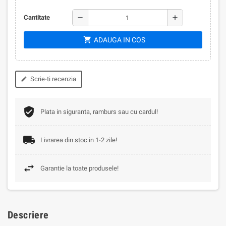
remove
add
Cantitate
shopping_cart
ADAUGA IN COS
Scrie-ti recenzia
edit
Plata in siguranta, ramburs sau cu cardul!
Livrarea din stoc in 1-2 zile!
Garantie la toate produsele!
Descriere