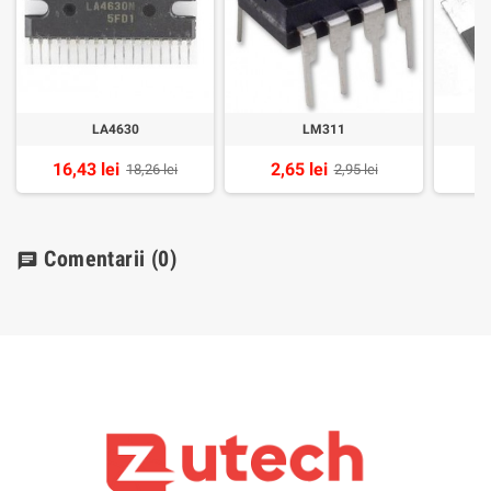
LA4630
LM311
16,43 lei
2,65 lei
6
18,26 lei
2,95 lei
Comentarii
(0)
chat