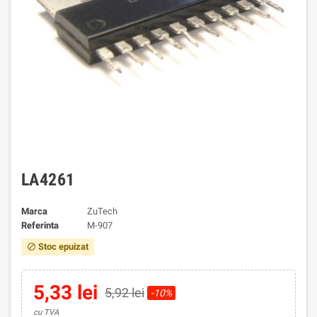
LA4261
Marca
ZuTech
Referinta
M-907
Stoc epuizat
block
5,33 lei
5,92 lei
-10%
cu TVA