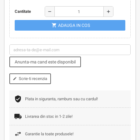
remove
add
Cantitate
shopping_cart
ADAUGA IN COS
Anunta-ma cand este disponibil
Scrie-ti recenzia
edit
Plata in siguranta, ramburs sau cu cardul!
Livrarea din stoc in 1-2 zile!
Garantie la toate produsele!