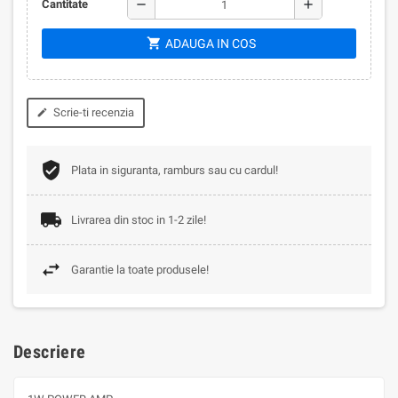
remove
add
Cantitate
shopping_cart
ADAUGA IN COS
Scrie-ti recenzia
edit
Plata in siguranta, ramburs sau cu cardul!
Livrarea din stoc in 1-2 zile!
Garantie la toate produsele!
Descriere