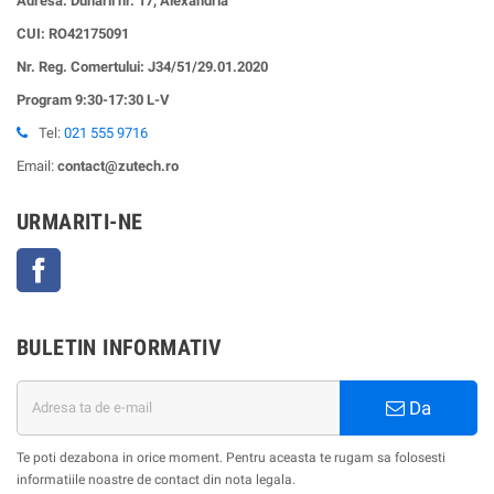
Adresa: Dunarii nr. 17, Alexandria
CUI:
RO42175091
Nr. Reg. Comertului: J34/51/29.01.2020
Program 9:30-17:30 L-V
Tel:
021 555 9716
Email:
contact@zutech.ro
URMARITI-NE
Facebook
BULETIN INFORMATIV
Da
Te poti dezabona in orice moment. Pentru aceasta te rugam sa folosesti
informatiile noastre de contact din nota legala.