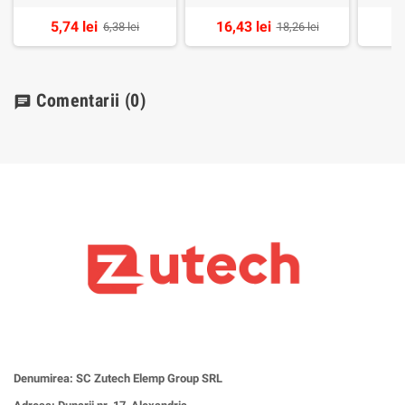
5,74 lei
16,43 lei
1
6,38 lei
18,26 lei
Comentarii
(0)
chat
Denumirea: SC Zutech Elemp Group SRL