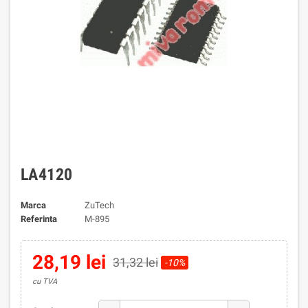
LA4120
Marca
ZuTech
Referinta
M-895
28,19 lei
31,32 lei
-10%
cu TVA