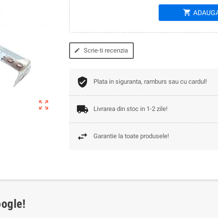
shopping_cart
ADAUGA
Scrie-ti recenzia
edit
Plata in siguranta, ramburs sau cu cardul!
zoom_out_map
Livrarea din stoc in 1-2 zile!
Garantie la toate produsele!
oogle!