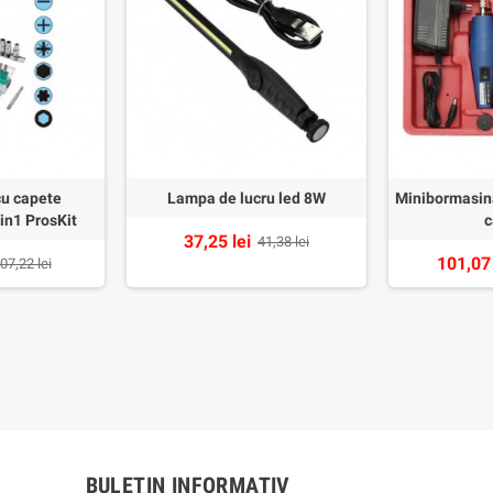
cu capete
Lampa de lucru led 8W
Minibormasina
in1 ProsKit
c
37,25 lei
41,38 lei
101,07 
07,22 lei
BULETIN INFORMATIV