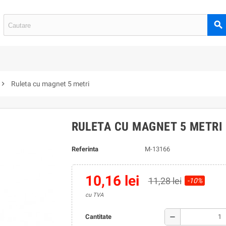
search
hevron_right
Ruleta cu magnet 5 metri
RULETA CU MAGNET 5 METRI
Referinta
M-13166
10,16 lei
11,28 lei
-10%
cu TVA
remove
Cantitate