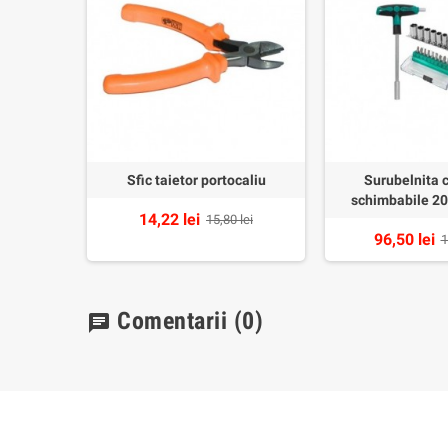
ProsKit
Sfic taietor portocaliu
Surubelnita 
schimbabile 20
14,22 lei
lei
15,80 lei
96,50 lei
1
Comentarii
(0)
chat