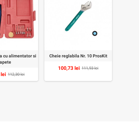
 cu alimentator si
Cheie reglabila Nr. 10 ProsKit
Rulet
apete
100,73 lei
9
111,93 lei
lei
112,30 lei