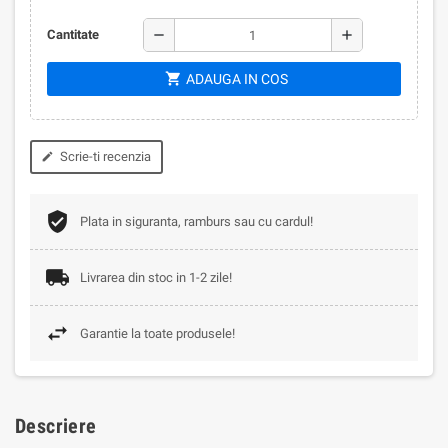
remove
add
Cantitate
shopping_cart
ADAUGA IN COS
Scrie-ti recenzia
edit
Plata in siguranta, ramburs sau cu cardul!
Livrarea din stoc in 1-2 zile!
Garantie la toate produsele!
Descriere