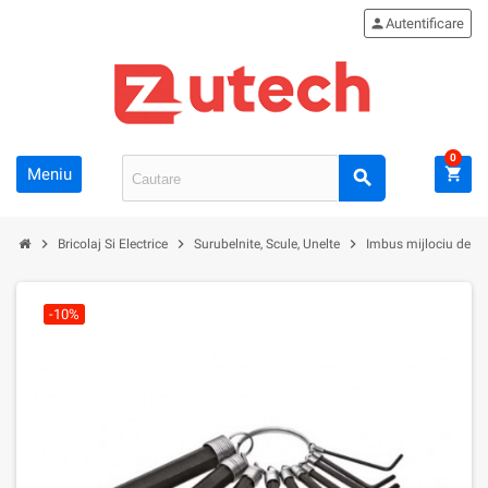
person
Autentificare
0
Meniu
shopping_cart
search
chevron_right
chevron_right
chevron_right
Bricolaj Si Electrice
Surubelnite, Scule, Unelte
Imbus mijlociu de 9
-10%