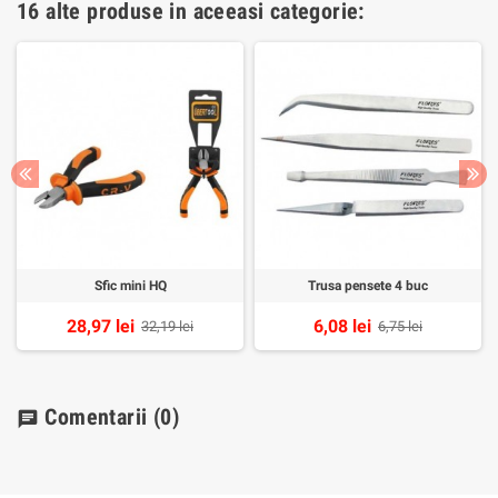
16 alte produse in aceeasi categorie:
Sfic mini HQ
Trusa pensete 4 buc
28,97 lei
6,08 lei
32,19 lei
6,75 lei
Comentarii
(0)
chat