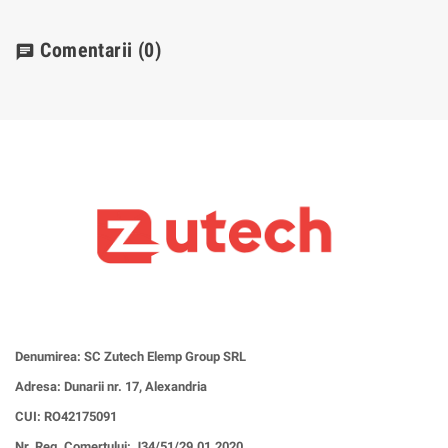
Comentarii
(0)
chat
Denumirea: SC Zutech Elemp Group SRL
Adresa: Dunarii nr. 17, Alexandria
CUI:
RO42175091
Nr. Reg. Comertului: J34/51/29.01.2020