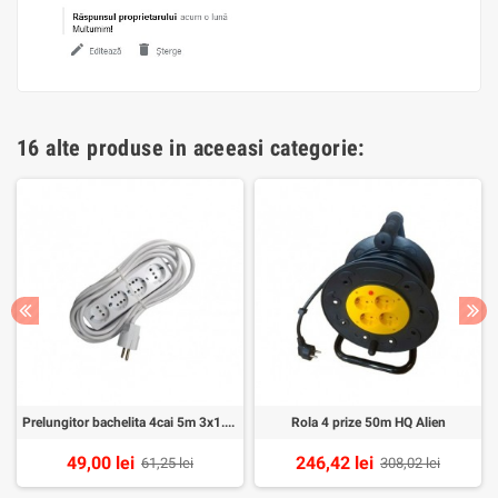
16 alte produse in aceeasi categorie:
Prelungitor bachelita 4cai 5m 3x1.5mm2 alb
Rola 4 prize 50m HQ Alien
49,00 lei
246,42 lei
61,25 lei
308,02 lei