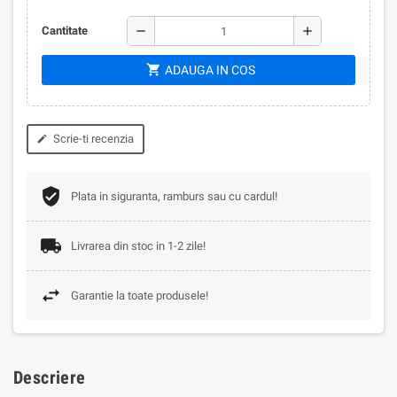
remove
add
Cantitate
shopping_cart
ADAUGA IN COS
Scrie-ti recenzia
edit
Plata in siguranta, ramburs sau cu cardul!
Livrarea din stoc in 1-2 zile!
Garantie la toate produsele!
Descriere