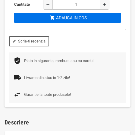
remove
add
Cantitate
shopping_cart
ADAUGA IN COS
Scrie-ti recenzia
edit
Plata in siguranta, ramburs sau cu cardul!
Livrarea din stoc in 1-2 zile!
Garantie la toate produsele!
Descriere