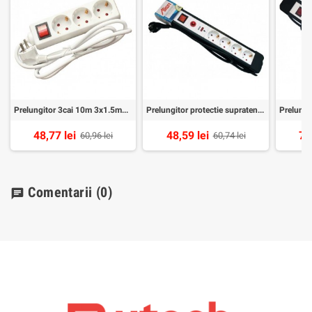
Prelungitor 3cai 10m 3x1.5mm2 cu intr Alien
Prelungitor protectie supratensiune 4cai 1,5m Alien
48,77 lei
48,59 lei
76
60,96 lei
60,74 lei
Comentarii
(0)
chat