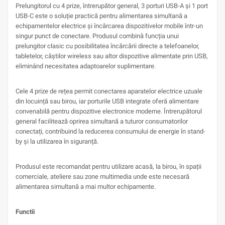
Prelungitorul cu 4 prize, întrerupător general, 3 porturi USB-A și 1 port
USB-C este o soluție practică pentru alimentarea simultană a
echipamentelor electrice și încărcarea dispozitivelor mobile într-un
singur punct de conectare. Produsul combină funcția unui
prelungitor clasic cu posibilitatea încărcării directe a telefoanelor,
tabletelor, căștilor wireless sau altor dispozitive alimentate prin USB,
eliminând necesitatea adaptoarelor suplimentare.
Cele 4 prize de rețea permit conectarea aparatelor electrice uzuale
din locuință sau birou, iar porturile USB integrate oferă alimentare
convenabilă pentru dispozitive electronice moderne. Întrerupătorul
general facilitează oprirea simultană a tuturor consumatorilor
conectați, contribuind la reducerea consumului de energie în stand-
by și la utilizarea în siguranță.
Produsul este recomandat pentru utilizare acasă, la birou, în spații
comerciale, ateliere sau zone multimedia unde este necesară
alimentarea simultană a mai multor echipamente.
Functii