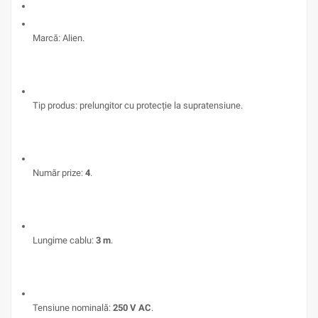
Marcă: Alien.
Tip produs: prelungitor cu protecție la supratensiune.
Număr prize:
4
.
Lungime cablu:
3 m
.
Tensiune nominală:
250 V AC
.