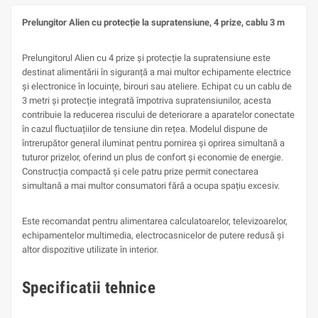
Prelungitor Alien cu protecție la supratensiune, 4 prize, cablu 3 m
Prelungitorul Alien cu 4 prize și protecție la supratensiune este
destinat alimentării în siguranță a mai multor echipamente electrice
și electronice în locuințe, birouri sau ateliere. Echipat cu un cablu de
3 metri și protecție integrată împotriva supratensiunilor, acesta
contribuie la reducerea riscului de deteriorare a aparatelor conectate
în cazul fluctuațiilor de tensiune din rețea. Modelul dispune de
întrerupător general iluminat pentru pornirea și oprirea simultană a
tuturor prizelor, oferind un plus de confort și economie de energie.
Construcția compactă și cele patru prize permit conectarea
simultană a mai multor consumatori fără a ocupa spațiu excesiv.
Este recomandat pentru alimentarea calculatoarelor, televizoarelor,
echipamentelor multimedia, electrocasnicelor de putere redusă și
altor dispozitive utilizate în interior.
Specificatii tehnice