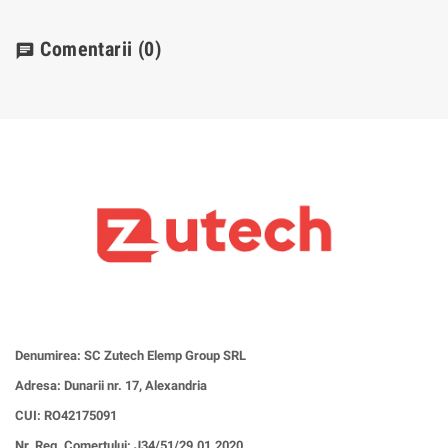
Comentarii
(0)
chat
Denumirea: SC Zutech Elemp Group SRL
Adresa: Dunarii nr. 17, Alexandria
CUI:
RO42175091
Nr. Reg. Comertului: J34/51/29.01.2020