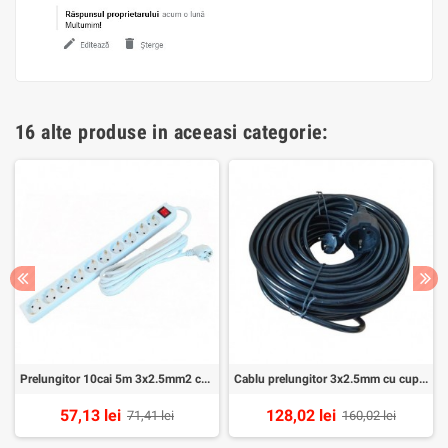
16 alte produse in aceeasi categorie:
Prelungitor 10cai 5m 3x2.5mm2 cu intr Alien
Cablu prelungitor 3x2.5mm cu cupla 30m Alien negru
57,13 lei
128,02 lei
71,41 lei
160,02 lei