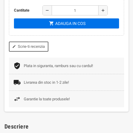
remove
add
Cantitate
shopping_cart
ADAUGA IN COS
Scrie-ti recenzia
edit
Plata in siguranta, ramburs sau cu cardul!
Livrarea din stoc in 1-2 zile!
Garantie la toate produsele!
Descriere