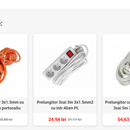
:
r 3x1.5mm cu
Prelungitor 3cai 3m 3x1.5mm2
Prelungitor c
 portocaliu
cu intr Alien PL
3cai 5m 
24,94 lei
54,63 
50,88 lei
31,17 lei