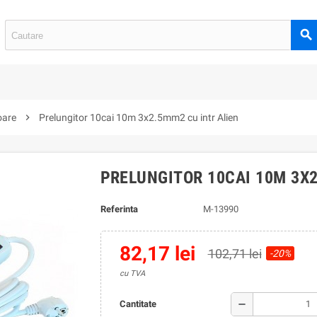
search
oare
chevron_right
Prelungitor 10cai 10m 3x2.5mm2 cu intr Alien
PRELUNGITOR 10CAI 10M 3X2
Referinta
M-13990
82,17 lei
102,71 lei
-20%
cu TVA
remove
Cantitate