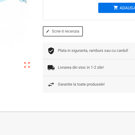
shopping_cart
ADAUGA
Scrie-ti recenzia
edit
Plata in siguranta, ramburs sau cu cardul!
zoom_out_map
Livrarea din stoc in 1-2 zile!
Garantie la toate produsele!