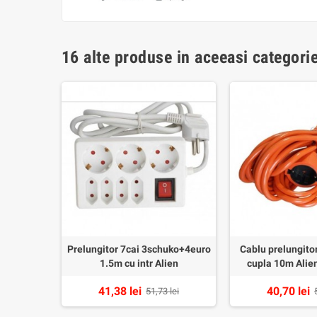
16 alte produse in aceeasi categorie
2.5mm cu
Prelungitor 7cai 3schuko+4euro
Cablu prelungito
negru
1.5m cu intr Alien
cupla 10m Alien
41,38 lei
40,70 lei
2 lei
51,73 lei