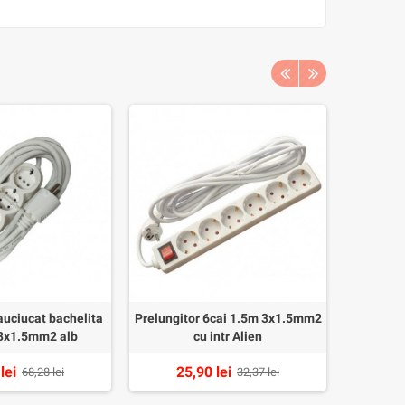
auciucat bachelita
Prelungitor 6cai 1.5m 3x1.5mm2
Prelung
3x1.5mm2 alb
cu intr Alien
cu
lei
25,90 lei
32
68,28 lei
32,37 lei