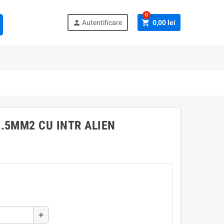
0
person
shopping_cart
Autentificare
0,00 lei
.5MM2 CU INTR ALIEN
add