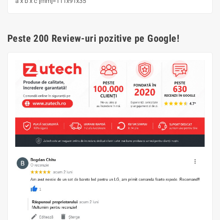
a x b x c [mm]=111x91x35
Peste 200 Review-uri pozitive pe Google!