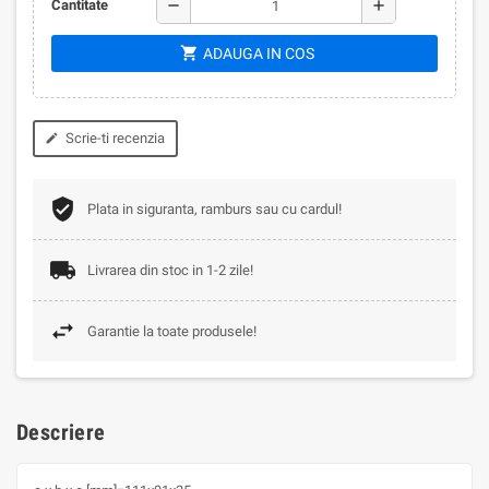
remove
add
Cantitate
shopping_cart
ADAUGA IN COS
Scrie-ti recenzia
edit
Plata in siguranta, ramburs sau cu cardul!
Livrarea din stoc in 1-2 zile!
Garantie la toate produsele!
Descriere