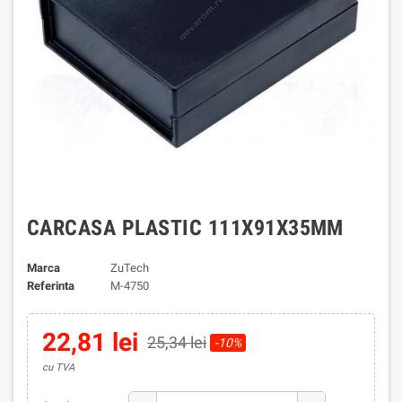
CARCASA PLASTIC 111X91X35MM
Marca
ZuTech
Referinta
M-4750
22,81 lei
25,34 lei
-10%
cu TVA