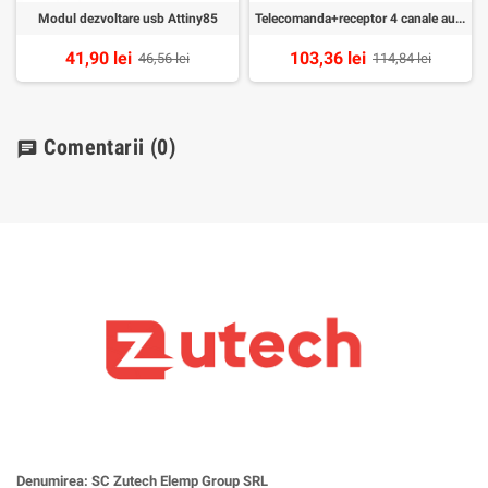
Modul dezvoltare usb Attiny85
Telecomanda+receptor 4 canale automatizari tip1
41,90 lei
103,36 lei
46,56 lei
114,84 lei
Comentarii
(0)
chat
Denumirea: SC Zutech Elemp Group SRL