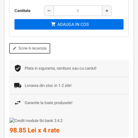
remove
add
Cantitate
shopping_cart
ADAUGA IN COS
Scrie-ti recenzia
edit
Plata in siguranta, ramburs sau cu cardul!
Livrarea din stoc in 1-2 zile!
Garantie la toate produsele!
98.85 Lei x 4 rate