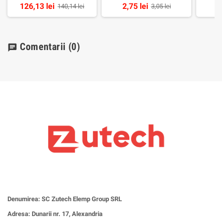
126,13 lei
2,75 lei
9,
140,14 lei
3,05 lei
Comentarii
(0)
chat
Denumirea: SC Zutech Elemp Group SRL
Adresa: Dunarii nr. 17, Alexandria