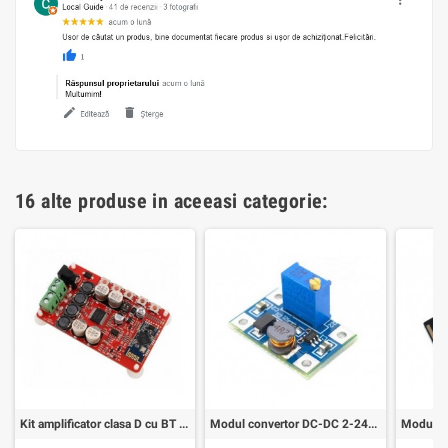
16 alte produse in aceeasi categorie:
Kit amplificator clasa D cu BT 2x50W TDA7492P
Modul convertor DC-DC 2-24V la 2-28V