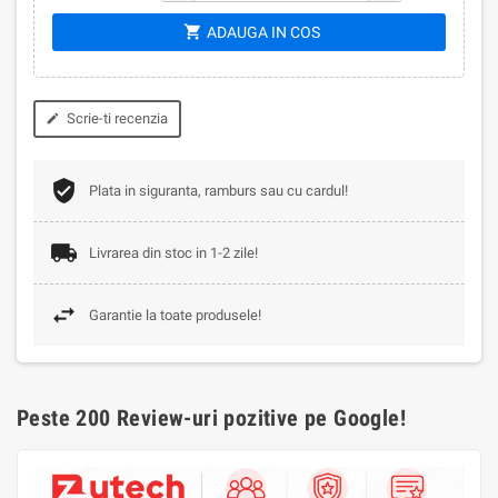
shopping_cart
ADAUGA IN COS
Scrie-ti recenzia
edit
Plata in siguranta, ramburs sau cu cardul!
Livrarea din stoc in 1-2 zile!
Garantie la toate produsele!
Peste 200 Review-uri pozitive pe Google!