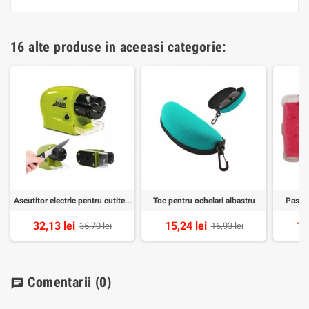
16 alte produse in aceeasi categorie:
Ascutitor electric pentru cutite si foarfece
Toc pentru ochelari albastru
Pastil
32,13 lei
15,24 lei
13
35,70 lei
16,93 lei
Comentarii
(0)
chat