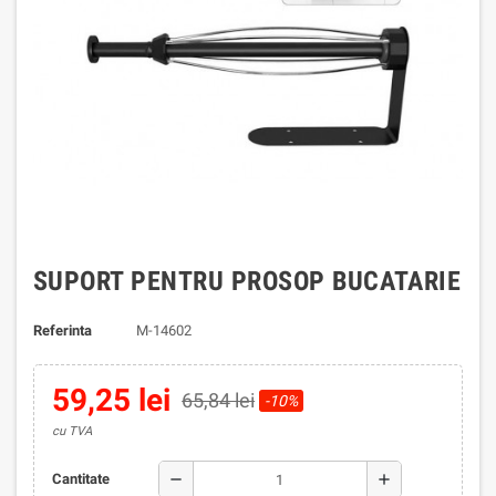
SUPORT PENTRU PROSOP BUCATARIE
Referinta
M-14602
59,25 lei
65,84 lei
-10%
cu TVA
remove
add
Cantitate