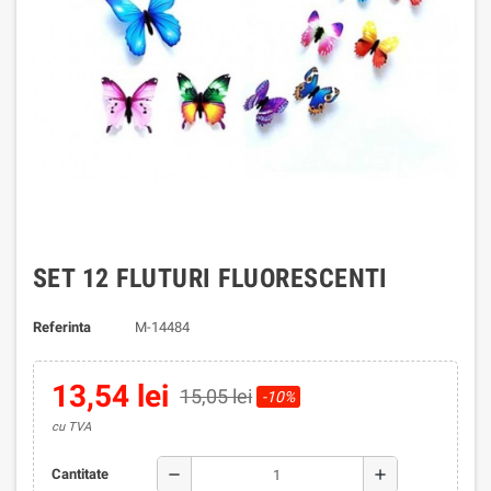
SET 12 FLUTURI FLUORESCENTI
Referinta
M-14484
13,54 lei
15,05 lei
-10%
cu TVA
remove
add
Cantitate