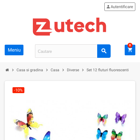
person
Autentificare
0
Meniu
shopping_cart
search
chevron_right
chevron_right
chevron_right
chevron_right
Casa si gradina
Casa
Diverse
Set 12 fluturi fluorescenti
-10%