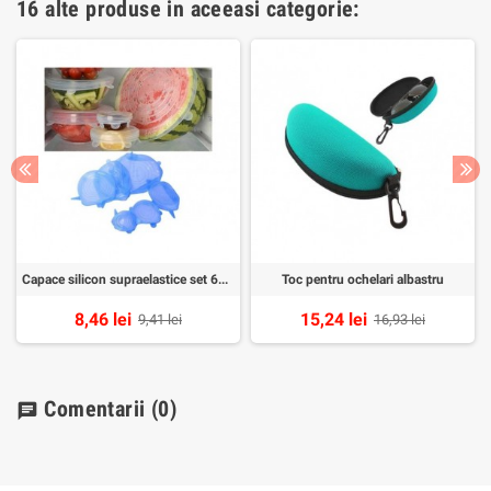
16 alte produse in aceeasi categorie:
Capace silicon supraelastice set 6buc
Toc pentru ochelari albastru
8,46 lei
15,24 lei
9,41 lei
16,93 lei
Comentarii
(0)
chat