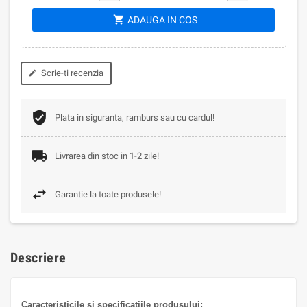
shopping_cart
ADAUGA IN COS
Scrie-ti recenzia
edit
Plata in siguranta, ramburs sau cu cardul!
Livrarea din stoc in 1-2 zile!
Garantie la toate produsele!
Descriere
Caracteristicile și specificațiile produsului: