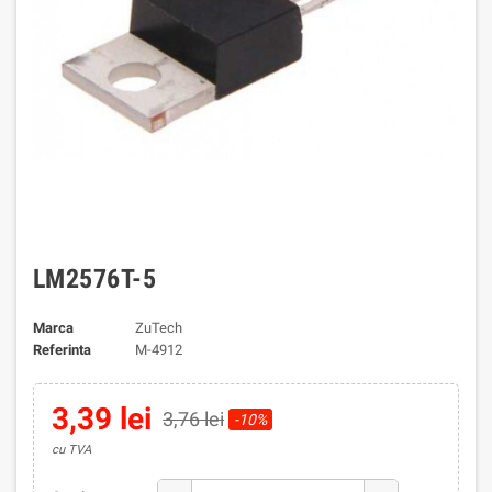
LM2576T-5
Marca
ZuTech
Referinta
M-4912
3,39 lei
3,76 lei
-10%
cu TVA