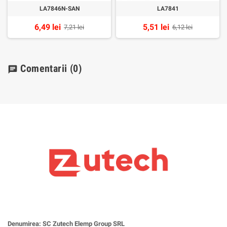
LA7846N-SAN
LA7841
6,49 lei
5,51 lei
7,21 lei
6,12 lei
Comentarii
(0)
chat
Denumirea: SC Zutech Elemp Group SRL