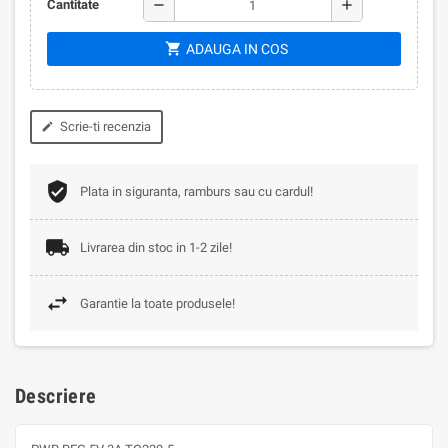
remove
add
Cantitate
shopping_cart
ADAUGA IN COS
Scrie-ti recenzia
edit
Plata in siguranta, ramburs sau cu cardul!
Livrarea din stoc in 1-2 zile!
Garantie la toate produsele!
Descriere