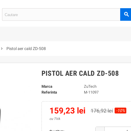
search
hevron_right
Pistol aer cald ZD-508
PISTOL AER CALD ZD-508
Marca
ZuTech
Referinta
M-11097
159,23 lei
176,92 lei
-10%
cu TVA