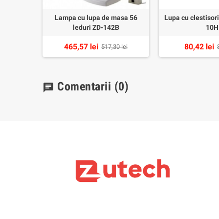
zolat nr.7
Lampa cu lupa de masa 56
Lupa cu clestisori
leduri ZD-142B
10H
lei
465,57 lei
80,42 lei
517,30 lei
Comentarii
(0)
chat