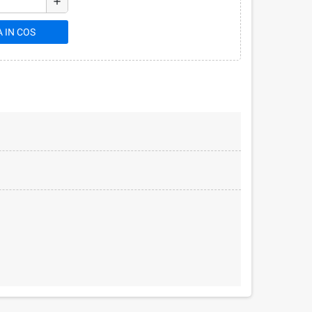
add
 IN COS