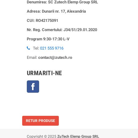
Denumirea: SC Zutech Elemp Group SRL
Adresa: Dunarii nr. 17, Alexandria
CUI:
RO42175091
Nr. Reg. Comertului: J34/51/29.01.2020
Program 9:30-17:30 L-V
Tel:
021 555 9716
Email:
contact@zutech.ro
URMARITI-NE
Facebook
RETUR PRODUSE
Copyright © 2025
ZuTech Elemp Group SRL