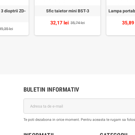
 3 dioptrii ZD-
Sfic taietor mini BST-3
Lampa portab
32,17 lei
35,89 
35,74 lei
89,35 lei
BULETIN INFORMATIV
Te poti dezabona in orice moment. Pentru aceasta te rugam sa foloses