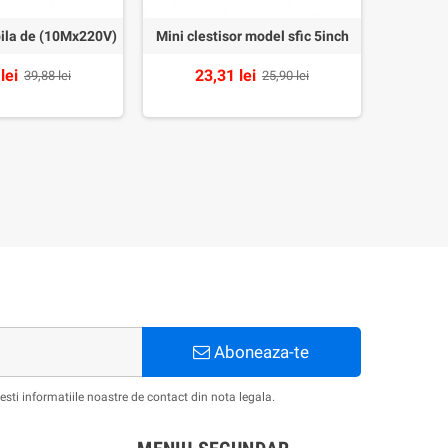
ila de (10Mx220V)
Mini clestisor model sfic 5inch
Bar
lei
23,31 lei
22
39,88 lei
25,90 lei
Aboneaza-te
ti informatiile noastre de contact din nota legala.