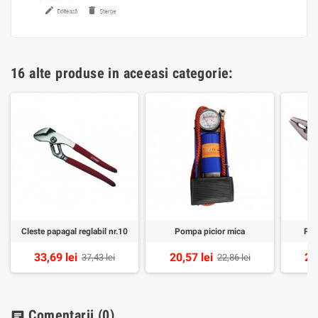
16 alte produse in aceeasi categorie:
Cleste papagal reglabil nr.10
Pompa picior mica
Pat
33,69 lei
20,57 lei
26
37,43 lei
22,86 lei
Comentarii
(0)
chat