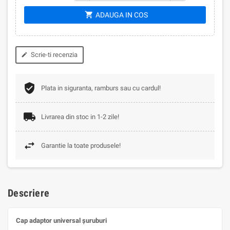
shopping_cart
ADAUGA IN COS
Scrie-ti recenzia
edit
Plata in siguranta, ramburs sau cu cardul!
Livrarea din stoc in 1-2 zile!
Garantie la toate produsele!
Descriere
Cap adaptor universal șuruburi