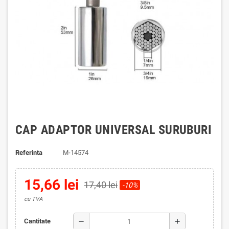
CAP ADAPTOR UNIVERSAL SURUBURI
Referinta
M-14574
15,66 lei
17,40 lei
-10%
cu TVA
remove
add
Cantitate