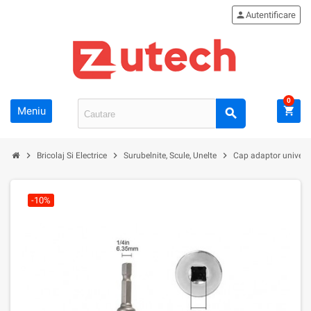
person
Autentificare
0
Meniu
shopping_cart
search
chevron_right
chevron_right
chevron_right
Bricolaj Si Electrice
Surubelnite, Scule, Unelte
Cap adaptor universa
-10%