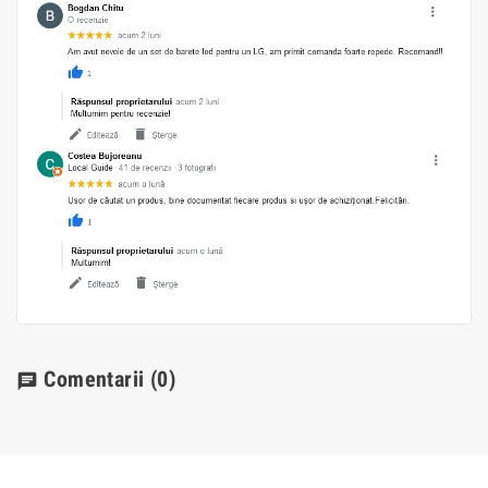
Comentarii
(0)
chat