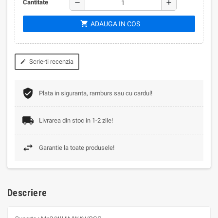
remove
add
Cantitate
shopping_cart
ADAUGA IN COS
Scrie-ti recenzia
edit
Plata in siguranta, ramburs sau cu cardul!
Livrarea din stoc in 1-2 zile!
Garantie la toate produsele!
Descriere