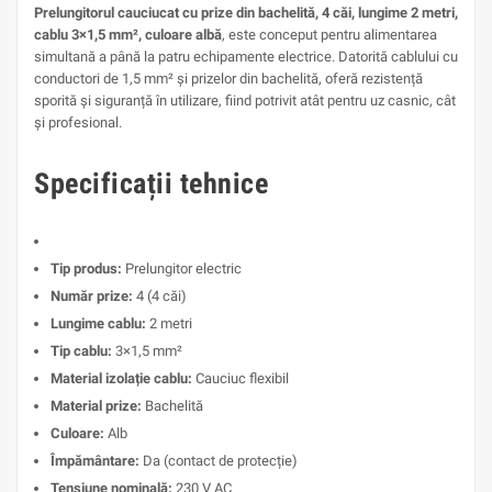
Prelungitorul cauciucat cu prize din bachelită, 4 căi, lungime 2 metri,
cablu 3×1,5 mm², culoare albă
, este conceput pentru alimentarea
simultană a până la patru echipamente electrice. Datorită cablului cu
conductori de 1,5 mm² și prizelor din bachelită, oferă rezistență
sporită și siguranță în utilizare, fiind potrivit atât pentru uz casnic, cât
și profesional.
Specificații tehnice
Tip produs:
Prelungitor electric
Număr prize:
4 (4 căi)
Lungime cablu:
2 metri
Tip cablu:
3×1,5 mm²
Material izolație cablu:
Cauciuc flexibil
Material prize:
Bachelită
Culoare:
Alb
Împământare:
Da (contact de protecție)
Tensiune nominală:
230 V AC