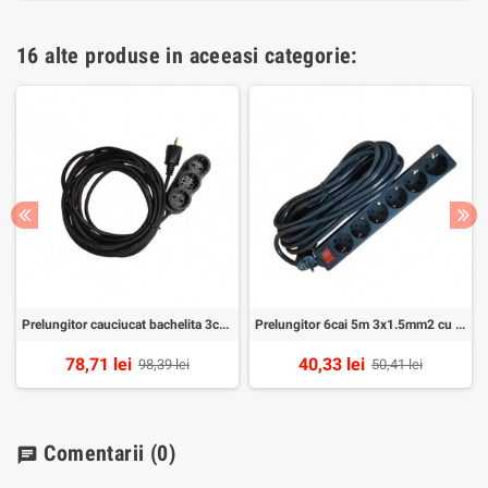
16 alte produse in aceeasi categorie:
Prelungitor cauciucat bachelita 3cai 10m 3x1.5mm2 negru
Prelungitor 6cai 5m 3x1.5mm2 cu intr negru Alien
78,71 lei
40,33 lei
98,39 lei
50,41 lei
Comentarii
(0)
chat