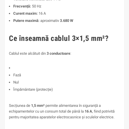
Frecvență:
50 Hz
Curent maxim:
16 A
Putere maximă:
aproximativ
3.680 W
Ce înseamnă cablul 3×1,5 mm²?
Cablul este alcătuit din
3 conductoare
:
Fază
Nul
Împământare (protecție)
Secțiunea de
1,5 mm²
permite alimentarea în siguranță a
echipamentelor cu un consum total de până la
16 A
, fiind potrivită
pentru majoritatea aparatelor electrocasnice și sculelor electrice.