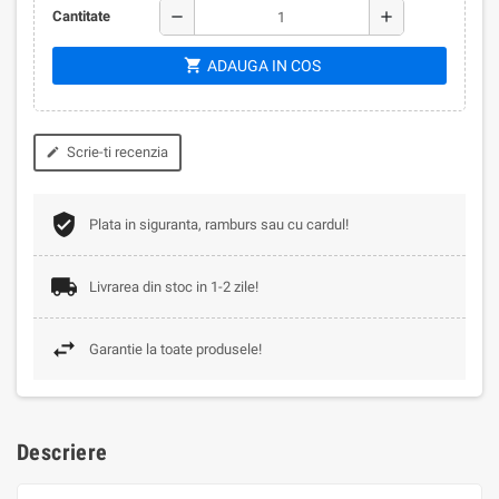
remove
add
Cantitate
shopping_cart
ADAUGA IN COS
Scrie-ti recenzia
edit
Plata in siguranta, ramburs sau cu cardul!
Livrarea din stoc in 1-2 zile!
Garantie la toate produsele!
Descriere