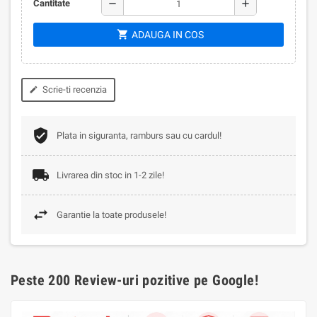
remove
add
Cantitate
shopping_cart
ADAUGA IN COS
Scrie-ti recenzia
edit
Plata in siguranta, ramburs sau cu cardul!
Livrarea din stoc in 1-2 zile!
Garantie la toate produsele!
Peste 200 Review-uri pozitive pe Google!