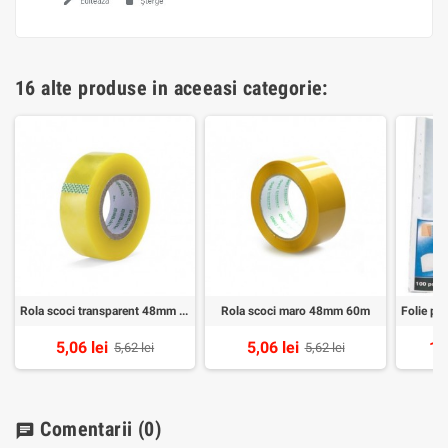
16 alte produse in aceeasi categorie:
Rola scoci transparent 48mm 60m
Rola scoci maro 48mm 60m
5,06 lei
5,06 lei
19
5,62 lei
5,62 lei
Comentarii
(0)
chat