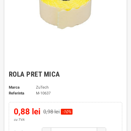
ROLA PRET MICA
Marca
ZuTech
Referinta
M-10637
0,88 lei
0,98 lei
-10%
cu TVA