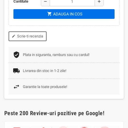
remove
add
Cantitate
shopping_cart
ADAUGA IN COS
Scrie-ti recenzia
edit
Plata in siguranta, ramburs sau cu cardul!
Livrarea din stoc in 1-2 zile!
Garantie la toate produsele!
Peste 200 Review-uri pozitive pe Google!