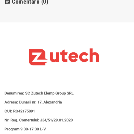
Comentarii
(0)
chat
Denumirea: SC Zutech Elemp Group SRL
Adresa: Dunarii nr. 17, Alexandria
CUI:
RO42175091
Nr. Reg. Comertului: J34/51/29.01.2020
Program 9:30-17:30 L-V