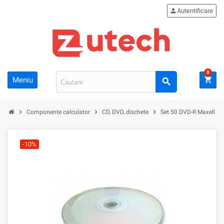
person
Autentificare
0
Meniu
shopping_cart
search
chevron_right
chevron_right
chevron_right
Componente calculator
CD, DVD, dischete
Set 50 DVD-R Maxell pri
-10%