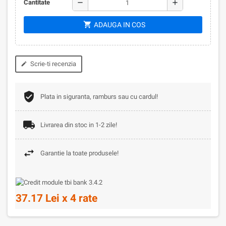
remove
add
Cantitate
shopping_cart
ADAUGA IN COS
Scrie-ti recenzia
edit
Plata in siguranta, ramburs sau cu cardul!
Livrarea din stoc in 1-2 zile!
Garantie la toate produsele!
37.17 Lei x 4 rate