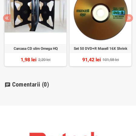
Carcasa CD slim Omega HQ
Set 50 DVD+R Maxell 16X Shrink
1,98 lei
91,42 lei
2,20 lei
101,58 lei
Comentarii
(0)
chat