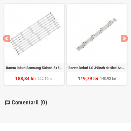
Bareta leduri Samsung 50inch 5+5led set 8buc
Bareta leduri LG 39inch 4+4led A+B set 2buc
188,84 lei
119,79 lei
222,16 lei
140,93 lei
Comentarii
(0)
chat