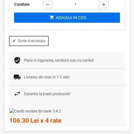
remove
add
Cantitate
shopping_cart
ADAUGA IN COS
Scrie-ti recenzia
edit
Plata in siguranta, ramburs sau cu cardul!
Livrarea din stoc in 1-2 zile!
Garantie la toate produsele!
106.30 Lei x 4 rate