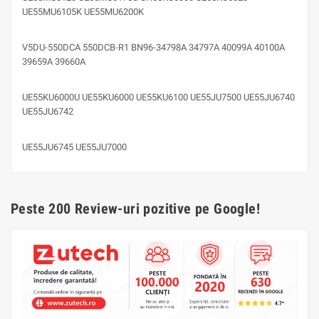
UE55MU6105K UE55MU6200K
V5DU-550DCA 550DCB-R1 BN96-34798A 34797A 40099A 40100A
39659A 39660A
UE55KU6000U UE55KU6000 UE55KU6100 UE55JU7500 UE55JU6740
UE55JU6742
UE55JU6745 UE55JU7000
Peste 200 Review-uri pozitive pe Google!