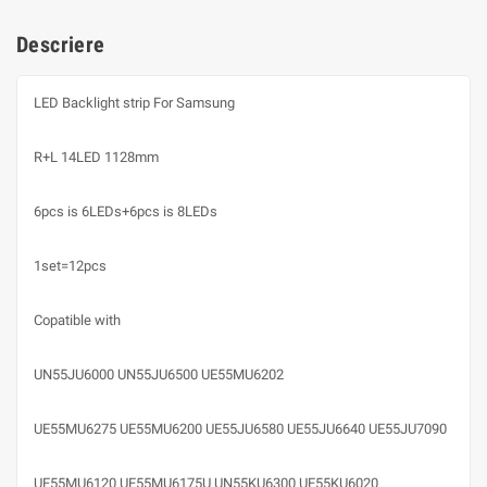
Descriere
LED Backlight strip For Samsung
R+L 14LED 1128mm
6pcs is 6LEDs+6pcs is 8LEDs
1set=12pcs
Copatible with
UN55JU6000 UN55JU6500 UE55MU6202
UE55MU6275 UE55MU6200 UE55JU6580 UE55JU6640 UE55JU7090
UE55MU6120 UE55MU6175U UN55KU6300 UE55KU6020