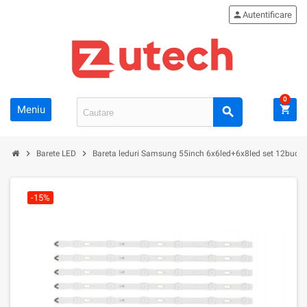
person
Autentificare
0
Meniu
shopping_cart
search
chevron_right
chevron_right
Barete LED
Bareta leduri Samsung 55inch 6x6led+6x8led set 12buc
-15%