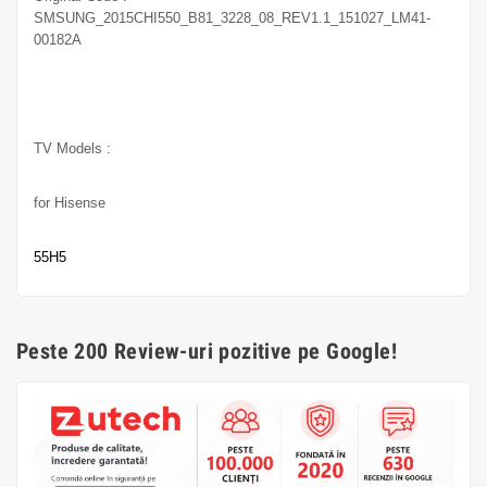
SMSUNG_2015CHI550_B81_3228_08_REV1.1_151027_LM41-
00182A
TV Models :
for Hisense
55H5
Peste 200 Review-uri pozitive pe Google!