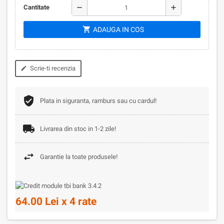
remove
add
Cantitate
shopping_cart
ADAUGA IN COS
Scrie-ti recenzia
edit
Plata in siguranta, ramburs sau cu cardul!
Livrarea din stoc in 1-2 zile!
Garantie la toate produsele!
64.00 Lei x 4 rate