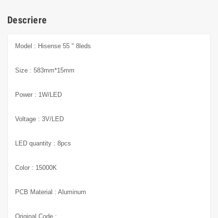
Descriere
Model : Hisense 55 " 8leds
Size : 583mm*15mm
Power : 1W/LED
Voltage : 3V/LED
LED quantity : 8pcs
Color : 15000K
PCB Material : Aluminum
Original Code :