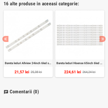
16 alte produse in aceeasi categorie:
Bareta leduri Allview 24inch 6led set 2buc
Bareta leduri Hisense 65inch 6led set 12buc
21,57 lei
224,61 lei
25,38 lei
264,24 lei
Comentarii
(0)
chat