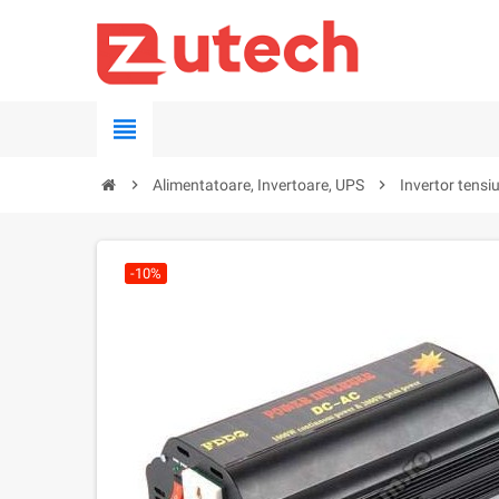
view_headline
chevron_right
Alimentatoare, Invertoare, UPS
chevron_right
Invertor tens
-10%