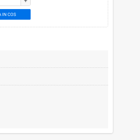
add
 IN COS