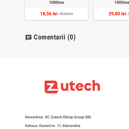
1000ma
1000ma
18,56 lei
29,80 lei
lei
20,63 lei
Comentarii
(0)
chat
Denumirea: SC Zutech Elemp Group SRL
Adresa: Dunarii nr. 17, Alexandria