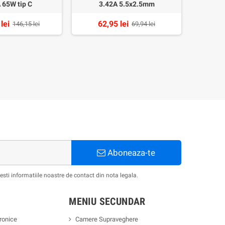
 65W tip C
3.42A 5.5x2.5mm
lei
62,95 lei
247
146,15 lei
69,94 lei
Aboneaza-te
ti informatiile noastre de contact din nota legala.
MENIU SECUNDAR
ronice
Camere Supraveghere