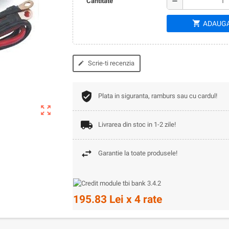
remove
Cantitate
shopping_cart
ADAUGA
Scrie-ti recenzia
edit
Plata in siguranta, ramburs sau cu cardul!
zoom_out_map
Livrarea din stoc in 1-2 zile!
Garantie la toate produsele!
195.83 Lei x 4 rate