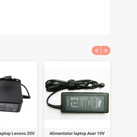
laptop Lenovo 20V
Alimentator laptop Acer 19V
Invertor 