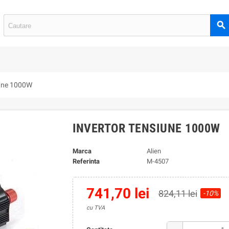
search
iune 1000W
INVERTOR TENSIUNE 1000W
Marca
Alien
Referinta
M-4507
741,70 lei
824,11 lei
-10%
cu TVA